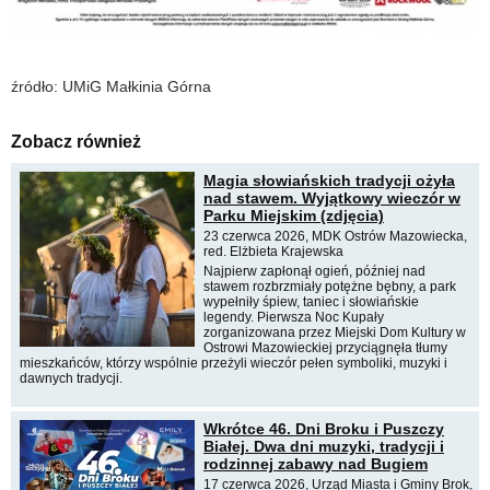
źródło: UMiG Małkinia Górna
Zobacz również
Magia słowiańskich tradycji ożyła
nad stawem. Wyjątkowy wieczór w
Parku Miejskim (zdjęcia)
23 czerwca 2026, MDK Ostrów Mazowiecka,
red. Elżbieta Krajewska
Najpierw zapłonął ogień, później nad
stawem rozbrzmiały potężne bębny, a park
wypełniły śpiew, taniec i słowiańskie
legendy. Pierwsza Noc Kupały
zorganizowana przez Miejski Dom Kultury w
Ostrowi Mazowieckiej przyciągnęła tłumy
mieszkańców, którzy wspólnie przeżyli wieczór pełen symboliki, muzyki i
dawnych tradycji.
Wkrótce 46. Dni Broku i Puszczy
Białej. Dwa dni muzyki, tradycji i
rodzinnej zabawy nad Bugiem
17 czerwca 2026, Urząd Miasta i Gminy Brok,