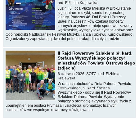
red. Elżbieta Krajewska
Już 4 i 5 lipca Plaża Miejska w Broku stanie
się centrum muzyki, sportu i regionalnej
kultury. Podczas 46. Dni Broku i Puszczy
Białej na uczestników czekają koncerty
znanych artystów, turnieje sportowe, zawody
wędkarskie, występy lokalnych talentów oraz
Ogólnopolski Nadbużański Festiwal Muzyki, Tańca i Śpiewu Kurpiowskiego.
Organizatorzy zapowiadają dwa dni pełne atrakcji dla całych rodzin.
II Rajd Rowerowy Szlakiem bł. kard.
Stefana Wyszyńskiego połączył
mieszkańców Powiatu Ostrowskiego
(zdjęcia)
6 czerwca 2026, SOTC, red. Elżbieta
Krajewska
W ramach obchodów Dnia Patrona Powiatu
Ostrowskiego, bł. kard. Stefana
Wyszyńskiego - odbył się II Rajd Rowerowy
Szlakiem Patrona Powiatu. Wydarzenie
połączyło promocję aktywnego stylu życia z
upamiętnieniem postaci Prymasa Tysiąclecia, gromadząc licznych
uczestników we wspólnym rowerowym świętowaniu.