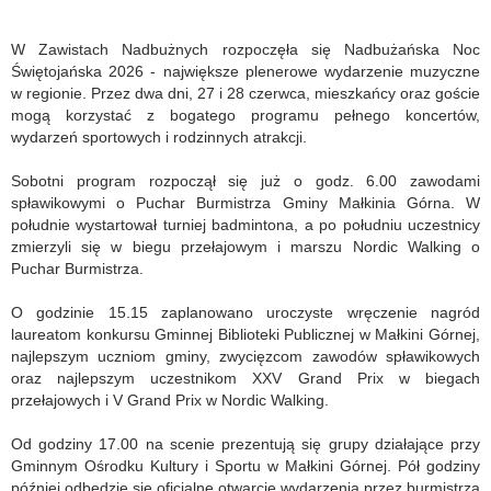
W Zawistach Nadbużnych rozpoczęła się Nadbużańska Noc
Świętojańska 2026 - największe plenerowe wydarzenie muzyczne
w regionie. Przez dwa dni, 27 i 28 czerwca, mieszkańcy oraz goście
mogą korzystać z bogatego programu pełnego koncertów,
wydarzeń sportowych i rodzinnych atrakcji.
Sobotni program rozpoczął się już o godz. 6.00 zawodami
spławikowymi o Puchar Burmistrza Gminy Małkinia Górna. W
południe wystartował turniej badmintona, a po południu uczestnicy
zmierzyli się w biegu przełajowym i marszu Nordic Walking o
Puchar Burmistrza.
O godzinie 15.15 zaplanowano uroczyste wręczenie nagród
laureatom konkursu Gminnej Biblioteki Publicznej w Małkini Górnej,
najlepszym uczniom gminy, zwycięzcom zawodów spławikowych
oraz najlepszym uczestnikom XXV Grand Prix w biegach
przełajowych i V Grand Prix w Nordic Walking.
Od godziny 17.00 na scenie prezentują się grupy działające przy
Gminnym Ośrodku Kultury i Sportu w Małkini Górnej. Pół godziny
później odbędzie się oficjalne otwarcie wydarzenia przez burmistrza