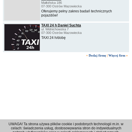
Małkińska 186
07-300 Ostrów Mazowiecka
Oferujemy pełny zakres badań technicznych
pojazdów!
TAXI 24 h Daniel Suchta
ul. Widnichowska 7
07-300 Ostrów Mazowiecka
TAXI 24 h/dobę
+
Dodaj firmę
|
Więcej firm
»
UWAGA! Ta strona używa plików cookie i podobnych technologii m.in. w
celach: świadczenia usług, dostosowywania stron do indywidualnych