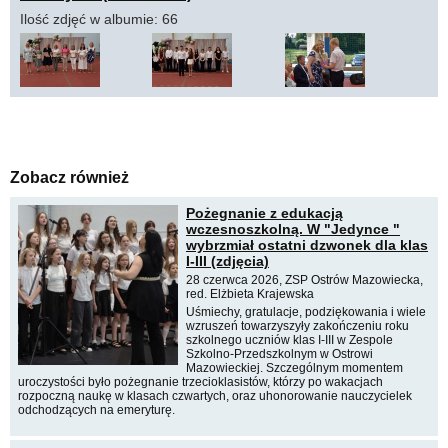
Ilość zdjęć w albumie: 66
Zobacz również
Pożegnanie z edukacją
wczesnoszkolną. W "Jedynce "
wybrzmiał ostatni dzwonek dla klas
I-III (zdjęcia)
28 czerwca 2026, ZSP Ostrów Mazowiecka,
red. Elżbieta Krajewska
Uśmiechy, gratulacje, podziękowania i wiele
wzruszeń towarzyszyły zakończeniu roku
szkolnego uczniów klas I-III w Zespole
Szkolno-Przedszkolnym w Ostrowi
Mazowieckiej. Szczególnym momentem
uroczystości było pożegnanie trzecioklasistów, którzy po wakacjach
rozpoczną naukę w klasach czwartych, oraz uhonorowanie nauczycielek
odchodzących na emeryturę.