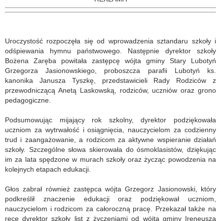
Uroczystość rozpoczęła się od wprowadzenia sztandaru szkoły i
odśpiewania hymnu państwowego. Następnie dyrektor szkoły
Bożena Zaręba powitała zastępcę wójta gminy Stary Lubotyń
Grzegorza Jasionowskiego, proboszcza parafii Lubotyń ks.
kanonika Janusza Tyszkę, przedstawicieli Rady Rodziców z
przewodniczącą Anetą Laskowską, rodziców, uczniów oraz grono
pedagogiczne.
Podsumowując mijający rok szkolny, dyrektor podziękowała
uczniom za wytrwałość i osiągnięcia, nauczycielom za codzienny
trud i zaangażowanie, a rodzicom za aktywne wspieranie działań
szkoły. Szczególne słowa skierowała do ósmoklasistów, dziękując
im za lata spędzone w murach szkoły oraz życząc powodzenia na
kolejnych etapach edukacji.
Głos zabrał również zastępca wójta Grzegorz Jasionowski, który
podkreślił znaczenie edukacji oraz podziękował uczniom,
nauczycielom i rodzicom za całoroczną pracę. Przekazał także na
ręce dyrektor szkoły list z życzeniami od wójta gminy Ireneusza