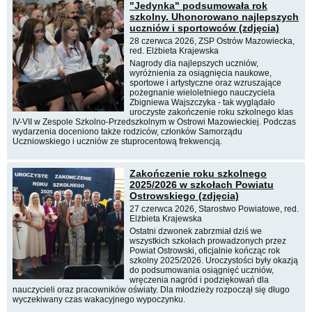
"Jedynka" podsumowała rok
szkolny. Uhonorowano najlepszych
uczniów i sportowców (zdjęcia)
28 czerwca 2026, ZSP Ostrów Mazowiecka,
red. Elżbieta Krajewska
Nagrody dla najlepszych uczniów,
wyróżnienia za osiągnięcia naukowe,
sportowe i artystyczne oraz wzruszające
pożegnanie wieloletniego nauczyciela
Zbigniewa Wajszczyka - tak wyglądało
uroczyste zakończenie roku szkolnego klas
IV-VII w Zespole Szkolno-Przedszkolnym w Ostrowi Mazowieckiej. Podczas
wydarzenia doceniono także rodziców, członków Samorządu
Uczniowskiego i uczniów ze stuprocentową frekwencją.
Zakończenie roku szkolnego
2025/2026 w szkołach Powiatu
Ostrowskiego (zdjęcia)
27 czerwca 2026, Starostwo Powiatowe, red.
Elżbieta Krajewska
Ostatni dzwonek zabrzmiał dziś we
wszystkich szkołach prowadzonych przez
Powiat Ostrowski, oficjalnie kończąc rok
szkolny 2025/2026. Uroczystości były okazją
do podsumowania osiągnięć uczniów,
wręczenia nagród i podziękowań dla
nauczycieli oraz pracowników oświaty. Dla młodzieży rozpoczął się długo
wyczekiwany czas wakacyjnego wypoczynku.