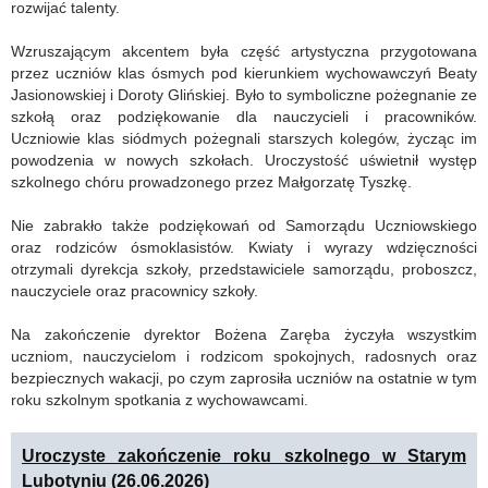
rozwijać talenty.
Wzruszającym akcentem była część artystyczna przygotowana
przez uczniów klas ósmych pod kierunkiem wychowawczyń Beaty
Jasionowskiej i Doroty Glińskiej. Było to symboliczne pożegnanie ze
szkołą oraz podziękowanie dla nauczycieli i pracowników.
Uczniowie klas siódmych pożegnali starszych kolegów, życząc im
powodzenia w nowych szkołach. Uroczystość uświetnił występ
szkolnego chóru prowadzonego przez Małgorzatę Tyszkę.
Nie zabrakło także podziękowań od Samorządu Uczniowskiego
oraz rodziców ósmoklasistów. Kwiaty i wyrazy wdzięczności
otrzymali dyrekcja szkoły, przedstawiciele samorządu, proboszcz,
nauczyciele oraz pracownicy szkoły.
Na zakończenie dyrektor Bożena Zaręba życzyła wszystkim
uczniom, nauczycielom i rodzicom spokojnych, radosnych oraz
bezpiecznych wakacji, po czym zaprosiła uczniów na ostatnie w tym
roku szkolnym spotkania z wychowawcami.
Uroczyste zakończenie roku szkolnego w Starym
Lubotyniu (26.06.2026)