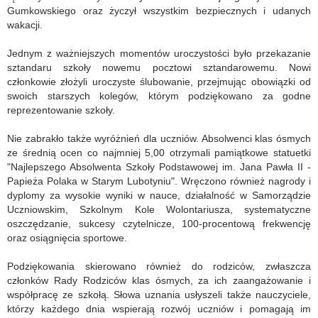
Gumkowskiego oraz życzył wszystkim bezpiecznych i udanych
wakacji.
Jednym z ważniejszych momentów uroczystości było przekazanie
sztandaru szkoły nowemu pocztowi sztandarowemu. Nowi
członkowie złożyli uroczyste ślubowanie, przejmując obowiązki od
swoich starszych kolegów, którym podziękowano za godne
reprezentowanie szkoły.
Nie zabrakło także wyróżnień dla uczniów. Absolwenci klas ósmych
ze średnią ocen co najmniej 5,00 otrzymali pamiątkowe statuetki
"Najlepszego Absolwenta Szkoły Podstawowej im. Jana Pawła II -
Papieża Polaka w Starym Lubotyniu". Wręczono również nagrody i
dyplomy za wysokie wyniki w nauce, działalność w Samorządzie
Uczniowskim, Szkolnym Kole Wolontariusza, systematyczne
oszczędzanie, sukcesy czytelnicze, 100-procentową frekwencję
oraz osiągnięcia sportowe.
Podziękowania skierowano również do rodziców, zwłaszcza
członków Rady Rodziców klas ósmych, za ich zaangażowanie i
współpracę ze szkołą. Słowa uznania usłyszeli także nauczyciele,
którzy każdego dnia wspierają rozwój uczniów i pomagają im