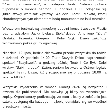
"Pozór już nemożem", a następnie Teatr Proteusz pokaże
"Opowieść o kwiecie paproci". O godzinie 19.00 odbędzie się
jubileuszowy wernisaż wystawy "XX-lecie" Teatru Makata, której
charakterystycznym elementem będą monumentalne lalki teatralne.
Wieczorem festiwalową atmosferę dopełni koncert zespołu Plastic
Bag z udziałem Jacka Bielasa Bielańskiego, Antoniego "Ziuta"
Gralaka, Przemka Gregera i Kuby Sojki. Dzień zakończy
widowiskowy pokaz grupy ogniowej.
Niedziela, 12 lipca, będzie skierowana przede wszystkim do rodzin
z dziećmi. O godzinie 14.00 Teatr Dużych Dzieci zaprezentuje
spektakl "Bazyliszek", a godzinę później Teatr I Co Było Dalej
wystawi "Bajki na opak". Zwieńczeniem festiwalu w Ostrowi będzie
spektakl Teatru Bazar, który rozpocznie się o godzinie 18.00 na
terenie MOSiR.
Wszystkie wydarzenia w ramach Dionizji 2026 są bezpłatne i
otwarte dla publiczności. Nie obowiązują bilety ani wcześniejsze
zapisy. Organizatorzy podkreślają, że teatr uliczny z założenia jest
sztuką dostępną dla każdego i najlepiej odnajduje się we wspólnej
przestrzeni miasta.