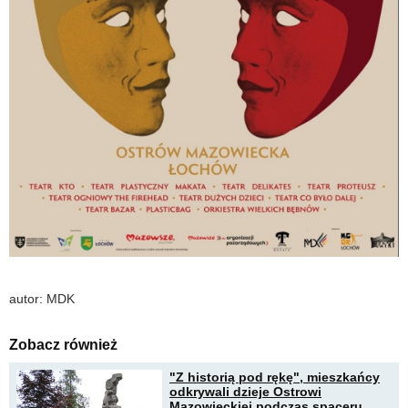
autor: MDK
Zobacz również
"Z historią pod rękę", mieszkańcy
odkrywali dzieje Ostrowi
Mazowieckiej podczas spaceru