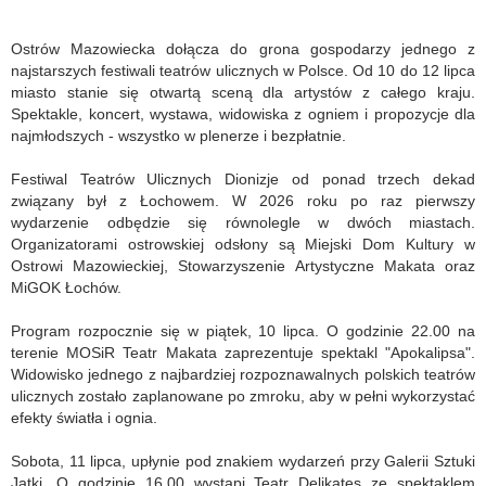
Ostrów Mazowiecka dołącza do grona gospodarzy jednego z
najstarszych festiwali teatrów ulicznych w Polsce. Od 10 do 12 lipca
miasto stanie się otwartą sceną dla artystów z całego kraju.
Spektakle, koncert, wystawa, widowiska z ogniem i propozycje dla
najmłodszych - wszystko w plenerze i bezpłatnie.
Festiwal Teatrów Ulicznych Dionizje od ponad trzech dekad
związany był z Łochowem. W 2026 roku po raz pierwszy
wydarzenie odbędzie się równolegle w dwóch miastach.
Organizatorami ostrowskiej odsłony są Miejski Dom Kultury w
Ostrowi Mazowieckiej, Stowarzyszenie Artystyczne Makata oraz
MiGOK Łochów.
Program rozpocznie się w piątek, 10 lipca. O godzinie 22.00 na
terenie MOSiR Teatr Makata zaprezentuje spektakl "Apokalipsa".
Widowisko jednego z najbardziej rozpoznawalnych polskich teatrów
ulicznych zostało zaplanowane po zmroku, aby w pełni wykorzystać
efekty światła i ognia.
Sobota, 11 lipca, upłynie pod znakiem wydarzeń przy Galerii Sztuki
Jatki. O godzinie 16.00 wystąpi Teatr Delikates ze spektaklem