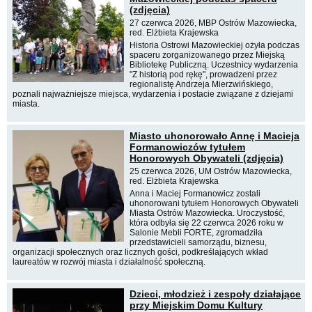
(zdjęcia)
27 czerwca 2026, MBP Ostrów Mazowiecka,
red. Elżbieta Krajewska
Historia Ostrowi Mazowieckiej ożyła podczas
spaceru zorganizowanego przez Miejską
Bibliotekę Publiczną. Uczestnicy wydarzenia
"Z historią pod rękę", prowadzeni przez
regionalistę Andrzeja Mierzwińskiego,
poznali najważniejsze miejsca, wydarzenia i postacie związane z dziejami
miasta.
Miasto uhonorowało Annę i Macieja
Formanowiczów tytułem
Honorowych Obywateli (zdjęcia)
25 czerwca 2026, UM Ostrów Mazowiecka,
red. Elżbieta Krajewska
Anna i Maciej Formanowicz zostali
uhonorowani tytułem Honorowych Obywateli
Miasta Ostrów Mazowiecka. Uroczystość,
która odbyła się 22 czerwca 2026 roku w
Salonie Mebli FORTE, zgromadziła
przedstawicieli samorządu, biznesu,
organizacji społecznych oraz licznych gości, podkreślających wkład
laureatów w rozwój miasta i działalność społeczną.
Dzieci, młodzież i zespoły działające
przy Miejskim Domu Kultury