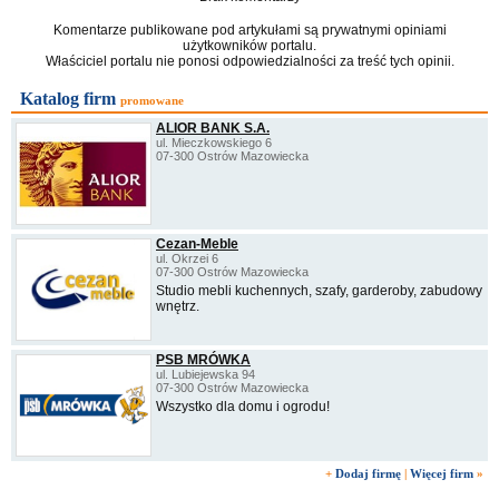
Komentarze publikowane pod artykułami są prywatnymi opiniami
użytkowników portalu.
Właściciel portalu nie ponosi odpowiedzialności za treść tych opinii.
Katalog firm
promowane
ALIOR BANK S.A.
ul. Mieczkowskiego 6
07-300 Ostrów Mazowiecka
Cezan-Meble
ul. Okrzei 6
07-300 Ostrów Mazowiecka
Studio mebli kuchennych, szafy, garderoby, zabudowy
wnętrz.
PSB MRÓWKA
ul. Lubiejewska 94
07-300 Ostrów Mazowiecka
Wszystko dla domu i ogrodu!
+
Dodaj firmę
|
Więcej firm
»