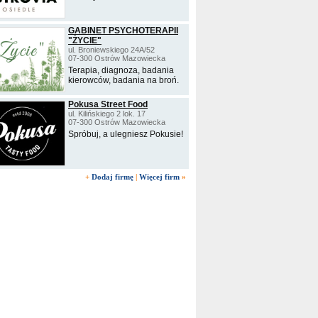
GABINET PSYCHOTERAPII
"ŻYCIE"
ul. Broniewskiego 24A/52
07-300 Ostrów Mazowiecka
Terapia, diagnoza, badania
kierowców, badania na broń.
Pokusa Street Food
ul. Kilińskiego 2 lok. 17
07-300 Ostrów Mazowiecka
Spróbuj, a ulegniesz Pokusie!
+
Dodaj firmę
|
Więcej firm
»