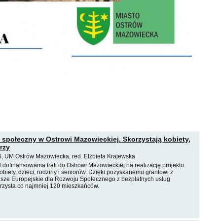
 społeczny w Ostrowi Mazowieckiej. Skorzystają kobiety,
orzy
, UM Ostrów Mazowiecka, red. Elżbieta Krajewska
ł dofinansowania trafi do Ostrowi Mazowieckiej na realizację projektu
biety, dzieci, rodziny i seniorów. Dzięki pozyskanemu grantowi z
ze Europejskie dla Rozwoju Społecznego z bezpłatnych usług
rzysta co najmniej 120 mieszkańców.