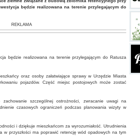
race ziemne związane z budową zbiornika retencyjnego przy
nwestycja będzie realizowana na terenie przylegającym do
REKLAMA
cja będzie realizowana na terenie przylegającym do Ratusza
eszkańcy oraz osoby załatwiające sprawy w Urzędzie Miasta
arkowaniu pojazdów. Część miejsc postojowych może zostać
 zachowanie szczególnej ostrożności, zwracanie uwagi na
dnienie czasowych ograniczeń podczas planowania wizyty w
odności i dziękuje mieszkańcom za wyrozumiałość. Utrudnienia
tóra w przyszłości ma poprawić retencję wód opadowych na tym