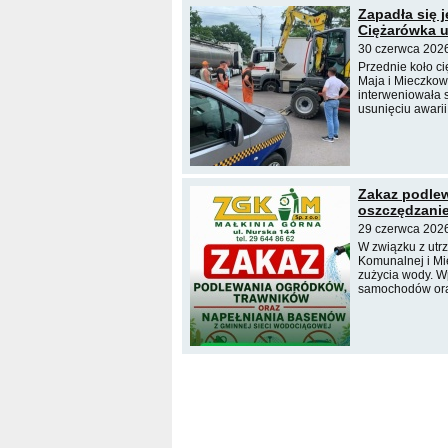
Zapadła się 
Ciężarówka u
30 czerwca 2026
Przednie koło ci
Maja i Mieczkow
interweniowała 
usunięciu awarii
Zakaz podle
oszczędzani
29 czerwca 2026
W związku z utr
Komunalnej i Mi
zużycia wody. W
samochodów ora