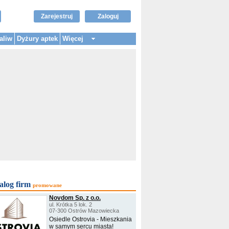
Zarejestruj
Zaloguj
aliw
Dyżury aptek
Więcej
alog firm
promowane
Novdom Sp. z o.o.
ul. Krótka 5 lok. 2
07-300 Ostrów Mazowiecka
Osiedle Ostrovia - Mieszkania
w samym sercu miasta!