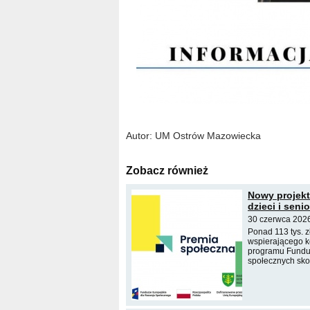
Autor: UM Ostrów Mazowiecka
Zobacz również
Nowy projekt
dzieci i seni
30 czerwca 2026
Ponad 113 tys. z
wspierającego ko
programu Fundus
społecznych sko