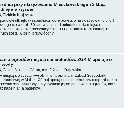
jezdnia przy skrzyżowaniu Mieczkowskiego i 3 Maja.
tknęła w wyrwie
, Elżbieta Krajewska
ężarówki utknęło w zapadlisku, które powstało na skrzyżowaniu ulic 3
skiego we wtorek, 30 czerwca, przed południem. Na miejscu
straż miejska oraz pracownicy Zakładu Gospodarki Komunalnej. Po
 ruch został w pełni przywrócony.
wania ogrodów i mycia samochodów. ZGKiM apeluje o
e wody
, Gmina Małkinia Górna, red. Elżbieta Krajewska
zymującą się suszą i wysokimi temperaturami Zakład Gospodarki
eszkaniowej w Małkini Górnej apeluje do mieszkańców o ograniczenie
prowadzono zakaz wykorzystywania jej do podlewania ogrodów, mycia
z napełniania basenów.