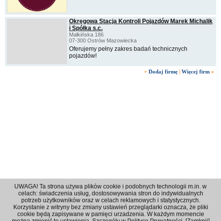
Okręgowa Stacja Kontroli Pojazdów Marek Michalik
i Spółka s.c.
Małkińska 186
07-300 Ostrów Mazowiecka
Oferujemy pełny zakres badań technicznych
pojazdów!
+
Dodaj firmę
|
Więcej firm
»
UWAGA! Ta strona używa plików cookie i podobnych technologii m.in. w
celach: świadczenia usług, dostosowywania stron do indywidualnych
potrzeb użytkowników oraz w celach reklamowych i statystycznych.
Korzystanie z witryny bez zmiany ustawień przeglądarki oznacza, że pliki
Regulamin
|
Polityka prywatności
|
Reklama
|
Kontakt
cookie będą zapisywane w pamięci urzadzenia. W każdym momencie