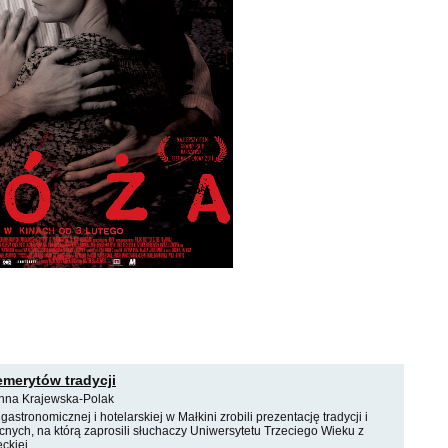
emerytów tradycji
nna Krajewska-Polak
astronomicznej i hotelarskiej w Małkini zrobili prezentację tradycji i
nych, na którą zaprosili słuchaczy Uniwersytetu Trzeciego Wieku z
ckiej.