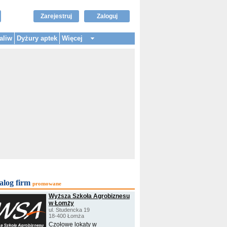
Zarejestruj
Zaloguj
aliw
Dyżury aptek
Więcej
alog firm
promowane
Wyższa Szkoła Agrobiznesu
w Łomży
ul. Studencka 19
18-400 Łomża
Czołowe lokaty w