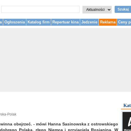
Szukaj
a
Ogłoszenia
Katalog firm
Repertuar kina
Jedzenie
Reklama
Ceny p
Kat
wska-Polak
 powinna obejrzeć. - mówi Hanna Sasinowska z ostrowskiego
dobrego Polaka, złego Niemca i przyjaciela Rosjanina. W