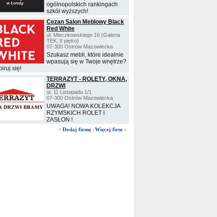
ogólnopolskich rankingach
szkół wyższych!
Cezan Salon Meblowy Black
Red White
ul. Mieczkowskiego 16 (Galeria
TEK, II piętro)
07-300 Ostrów Mazowiecka
Szukasz mebli, które idealnie
wpasują się w Twoje wnętrze?
iruj się!
TERRAZYT - ROLETY, OKNA,
DRZWI
ul. 11 Listopada 1/1
07-300 Ostrów Mazowiecka
UWAGA! NOWA KOLEKCJA
RZYMSKICH ROLET I
ZASŁON !
+
Dodaj firmę
|
Więcej firm
»