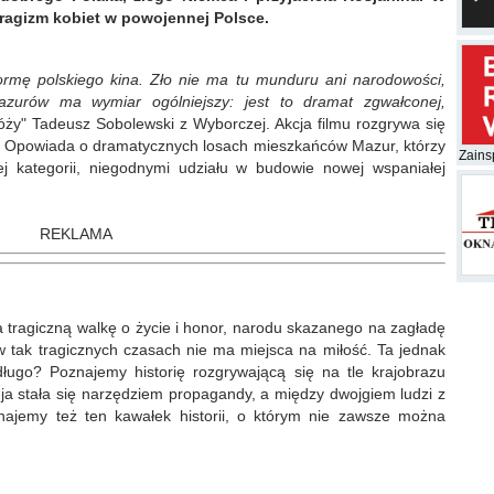
ragizm kobiet w powojennej Polsce.
rmę polskiego kina. Zło nie ma tu munduru ani narodowości,
Mazurów ma wymiar ogólniejszy: jest to dramat zgwałconej,
óży" Tadeusz Sobolewski z Wyborczej. Akcja filmu rozgrywa się
j. Opowiada o dramatycznych losach mieszkańców Mazur, którzy
Zainsp
iej kategorii, niegodnymi udziału w budowie nowej wspaniałej
REKLAMA
a tragiczną walkę o życie i honor, narodu skazanego na zagładę
w tak tragicznych czasach nie ma miejsca na miłość. Ta jednak
długo? Poznajemy historię rozgrywającą się na tle krajobrazu
ja stała się narzędziem propagandy, a między dwojgiem ludzi z
znajemy też ten kawałek historii, o którym nie zawsze można