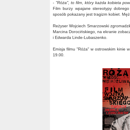
-
"Róża", to film, który każda kobieta po
Film burzy wpajane stereotypy dobrego 
sposób pokazany jest tragizm kobiet. Mężc
Reżyser Wojciech Smarzowski zgromadził 
Marcina Dorocińskiego, na ekranie zobac
i Edwarda Linde-Lubaszenko.
Emisja filmu "Róża" w ostrowskim kinie 
19.00.