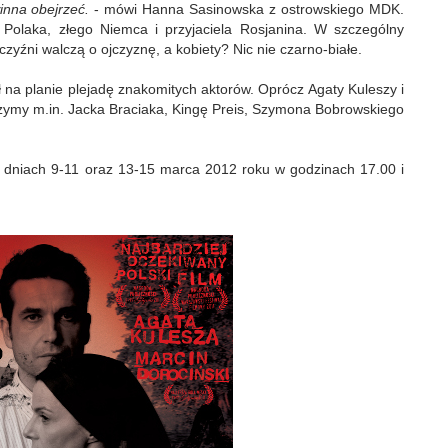
winna obejrzeć.
- mówi Hanna Sasinowska z ostrowskiego MDK.
Polaka, złego Niemca i przyjaciela Rosjanina. W szczególny
zyźni walczą o ojczyznę, a kobiety? Nic nie czarno-białe.
na planie plejadę znakomitych aktorów. Oprócz Agaty Kuleszy i
zymy m.in. Jacka Braciaka, Kingę Preis, Szymona Bobrowskiego
w dniach 9-11 oraz 13-15 marca 2012 roku w godzinach 17.00 i