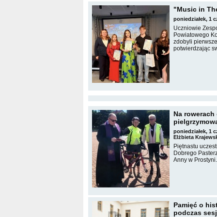
"Music in Th
poniedziałek, 1 
Uczniowie Zespo
Powiatowego Konk
zdobyli pierwsze
potwierdzając sw
Na rowerach 
pielgrzymowa
poniedziałek, 1 
Elżbieta Krajews
Piętnastu uczest
Dobrego Pasterz
Anny w Prostyni.
Pamięć o hist
podczas ses