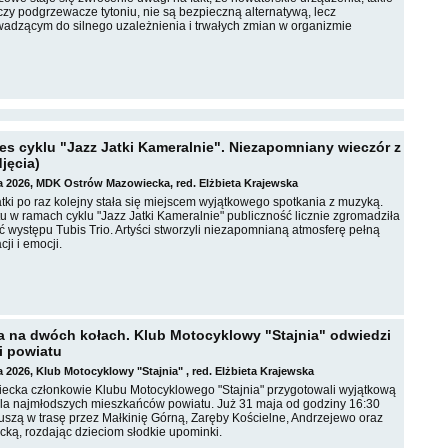
czy podgrzewacze tytoniu, nie są bezpieczną alternatywą, lecz
adzącym do silnego uzależnienia i trwałych zmian w organizmie
es cyklu "Jazz Jatki Kameralnie". Niezapomniany wieczór z
djęcia)
ja 2026, MDK Ostrów Mazowiecka, red. Elżbieta Krajewska
atki po raz kolejny stała się miejscem wyjątkowego spotkania z muzyką.
u w ramach cyklu "Jazz Jatki Kameralnie" publiczność licznie zgromadziła
ć występu Tubis Trio. Artyści stworzyli niezapomnianą atmosferę pełną
ji i emocji.
a na dwóch kołach. Klub Motocyklowy "Stajnia" odwiedzi
i powiatu
a 2026, Klub Motocyklowy "Stajnia" , red. Elżbieta Krajewska
ziecka członkowie Klubu Motocyklowego "Stajnia" przygotowali wyjątkową
la najmłodszych mieszkańców powiatu. Już 31 maja od godziny 16:30
ruszą w trasę przez Małkinię Górną, Zaręby Kościelne, Andrzejewo oraz
ką, rozdając dzieciom słodkie upominki.