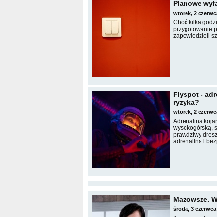
Planowe wyłą
wtorek, 2 czerwc
Choć kilka godz
przygotowanie po
zapowiedzieli s
Flyspot - ad
ryzyka?
wtorek, 2 czerwc
Adrenalina koja
wysokogórską, s
prawdziwy dresz
adrenalina i bez
Mazowsze. W
środa, 3 czerwca