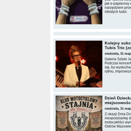
jak e-papierosy 
narzędziem prow
młodych ludzi.
Kolejny sukc
Tubis Trio (z
niedziela, 31 ma
Galeria Sztuki J
Podczas koncert
się, by wysłucha
rytmu, improwizac
Dzień Dzieck
miejscowośc
niedziela, 31 maj
Z okazji Dnia D
niespodziankę d
motocykliści wy
Ostrów Mazowiec