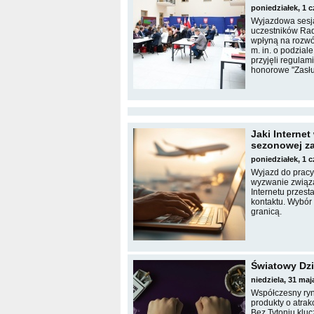
poniedziałek, 1 
Wyjazdowa sesj
uczestników Rad
wpłyną na rozwó
m. in. o podzial
przyjęli regula
honorowe "Zasł
Jaki Internet
sezonowej za
poniedziałek, 1 
Wyjazd do pracy 
wyzwanie związan
Internetu przes
kontaktu. Wybór
granicą.
Światowy Dzi
niedziela, 31 ma
Współczesny ryn
produkty o atra
Bez Tytoniu kluc