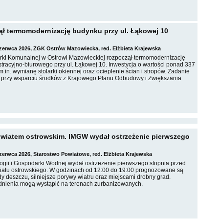
ł termomodernizację budynku przy ul. Łąkowej 10
czerwca 2026, ZGK Ostrów Mazowiecka, red. Elżbieta Krajewska
ki Komunalnej w Ostrowi Mazowieckiej rozpoczął termomodernizację
tracyjno-biurowego przy ul. Łąkowej 10. Inwestycja o wartości ponad 337
 m.in. wymianę stolarki okiennej oraz ocieplenie ścian i stropów. Zadanie
t przy wsparciu środków z Krajowego Planu Odbudowy i Zwiększania
wiatem ostrowskim. IMGW wydał ostrzeżenie pierwszego
czerwca 2026, Starostwo Powiatowe, red. Elżbieta Krajewska
logii i Gospodarki Wodnej wydał ostrzeżenie pierwszego stopnia przed
iatu ostrowskiego. W godzinach od 12:00 do 19:00 prognozowane są
y deszczu, silniejsze porywy wiatru oraz miejscami drobny grad.
dnienia mogą wystąpić na terenach zurbanizowanych.