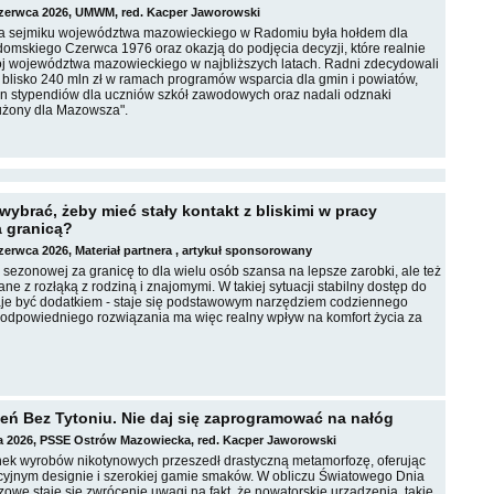
czerwca 2026, UMWM, red. Kacper Jaworowski
a sejmiku województwa mazowieckiego w Radomiu była hołdem dla
omskiego Czerwca 1976 oraz okazją do podjęcia decyzji, które realnie
j województwa mazowieckiego w najbliższych latach. Radni zdecydowali
e blisko 240 mln zł w ramach programów wsparcia dla gmin i powiatów,
min stypendiów dla uczniów szkół zawodowych oraz nadali odznaki
użony dla Mazowsza".
 wybrać, żeby mieć stały kontakt z bliskimi w pracy
 granicą?
czerwca 2026, Materiał partnera , artykuł sponsorowany
sezonowej za granicę to dla wielu osób szansa na lepsze zarobki, ale też
e z rozłąką z rodziną i znajomymi. W takiej sytuacji stabilny dostęp do
taje być dodatkiem - staje się podstawowym narzędziem codziennego
 odpowiedniego rozwiązania ma więc realny wpływ na komfort życia za
eń Bez Tytoniu. Nie daj się zaprogramować na nałóg
ja 2026, PSSE Ostrów Mazowiecka, red. Kacper Jaworowski
ek wyrobów nikotynowych przeszedł drastyczną metamorfozę, oferując
kcyjnym designie i szerokiej gamie smaków. W obliczu Światowego Dnia
zowe staje się zwrócenie uwagi na fakt, że nowatorskie urządzenia, takie