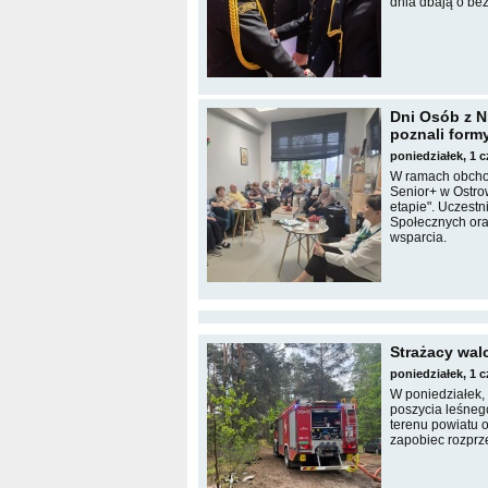
dnia dbają o be
Dni Osób z N
poznali form
poniedziałek, 1 
W ramach obcho
Senior+ w Ostro
etapie". Uczest
Społecznych ora
wsparcia.
Strażacy walc
poniedziałek, 1 
W poniedziałek,
poszycia leśnego
terenu powiatu o
zapobiec rozprze