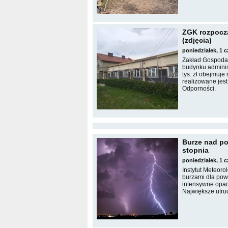
ZGK rozpoczą
(zdjęcia)
poniedziałek, 1 
Zakład Gospodar
budynku adminis
tys. zł obejmuje
realizowane jes
Odporności.
Burze nad po
stopnia
poniedziałek, 1 
Instytut Meteoro
burzami dla pow
intensywne opad
Największe utru