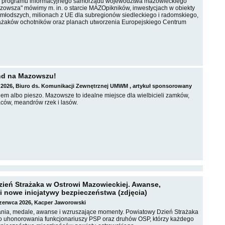
u programu informacyjnego samorządu województwa mazowieckiego
azowsza" mówimy m. in. o starcie MAZOpikników, inwestycjach w obiekty
jmłodszych, milionach z UE dla subregionów siedleckiego i radomskiego,
rażaków ochotników oraz planach utworzenia Europejskiego Centrum
nd na Mazowszu!
 2026, Biuro ds. Komunikacji Zewnętrznej UMWM , artykuł sponsorowany
em albo pieszo. Mazowsze to idealne miejsce dla wielbicieli zamków,
ców, meandrów rzek i lasów.
ień Strażaka w Ostrowi Mazowieckiej. Awanse,
i nowe inicjatywy bezpieczeństwa (zdjęcia)
czerwca 2026, Kacper Jaworowski
nia, medale, awanse i wzruszające momenty. Powiatowy Dzień Strażaka
 do uhonorowania funkcjonariuszy PSP oraz druhów OSP, którzy każdego