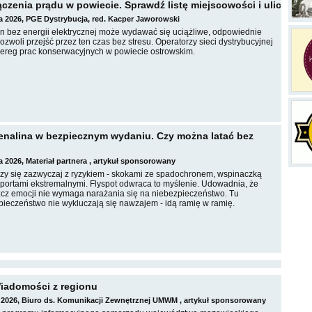
czenia prądu w powiecie. Sprawdź listę miejscowości i ulic
a 2026, PGE Dystrybucja, red. Kacper Jaworowski
in bez energii elektrycznej może wydawać się uciążliwe, odpowiednie
zwoli przejść przez ten czas bez stresu. Operatorzy sieci dystrybucyjnej
zereg prac konserwacyjnych w powiecie ostrowskim.
renalina w bezpiecznym wydaniu. Czy można latać bez
a 2026, Materiał partnera , artykuł sponsorowany
rzy się zazwyczaj z ryzykiem - skokami ze spadochronem, wspinaczką
portami ekstremalnymi. Flyspot odwraca to myślenie. Udowadnia, że
cz emocji nie wymaga narażania się na niebezpieczeństwo. Tu
pieczeństwo nie wykluczają się nawzajem - idą ramię w ramię.
iadomości z regionu
 2026, Biuro ds. Komunikacji Zewnętrznej UMWM , artykuł sponsorowany