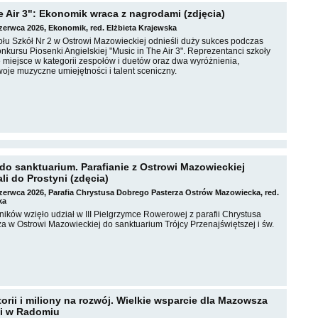
e Air 3": Ekonomik wraca z nagrodami (zdjęcia)
czerwca 2026, Ekonomik, red. Elżbieta Krajewska
łu Szkół Nr 2 w Ostrowi Mazowieckiej odnieśli duży sukces podczas
ursu Piosenki Angielskiej "Music in The Air 3". Reprezentanci szkoły
 miejsce w kategorii zespołów i duetów oraz dwa wyróżnienia,
oje muzyczne umiejętności i talent sceniczny.
do sanktuarium. Parafianie z Ostrowi Mazowieckiej
li do Prostyni (zdęcia)
czerwca 2026, Parafia Chrystusa Dobrego Pasterza Ostrów Mazowiecka, red.
ka
ników wzięło udział w III Pielgrzymce Rowerowej z parafii Chrystusa
a w Ostrowi Mazowieckiej do sanktuarium Trójcy Przenajświętszej i św.
orii i miliony na rozwój. Wielkie wsparcie dla Mazowsza
ji w Radomiu