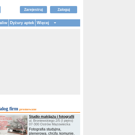
Zarejestruj
Zaloguj
aliw
Dyżury aptek
Więcej
alog firm
promowane
Studio makijażu i fotografii
ul. Broniewskiego 2/5 (I piętro)
07-300 Ostrów Mazowiecka
Fotografia studyjna,
plenerowa, chrzty, komunie,