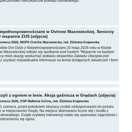
zpieczeństwo mieszkańców powiatu ostrowskiego.
iepełnosprawnościami w Ostrowi Mazowieckiej. Seniorzy
y wsparcia ZUS (zdjęcia)
czerwca 2026, MOPS Ostrów Mazowiecka, red. Elżbieta Krajewska
dów Dni Osób z Niepełnosprawnościami 20 maja 2026 roku w Klubie
wi Mazowieckiej odbyło się spotkanie pod hasłem "Wsparcie na każdym
nicy mieli okazję wysłuchać wykładu ekspertów Zakładu Ubezpieczeń
z uzyskać indywidualne informacje na temat dostępnych świadczeń i form
zyli z ogniem w lesie. Akcja gaśnicza w Grądach (zdjęcia)
czerwca 2026, OSP Małkinia Górna, red. Elżbieta Krajewska
 1 czerwca, przed południem strażacy zostali zadysponowani do pożaru
 w miejscowości Grądy. Na miejsce skierowano liczne siły i środki z
strowskiego. Dzięki szybkiej interwencji udało się opanować zagrożenie i
strzenieniu się ognia.