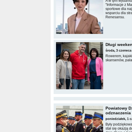
A w tym wydani
"Informacje z M
sportowe dla na
wsparciu dla st
Renesansu.
Długi weeke
środa, 3 czerwca
Rowerem, kajaki
skansenów, pała
Powiatowy Dz
odznaczenia 
poniedziałek, 1 
Były podziękowa
stał się okazją