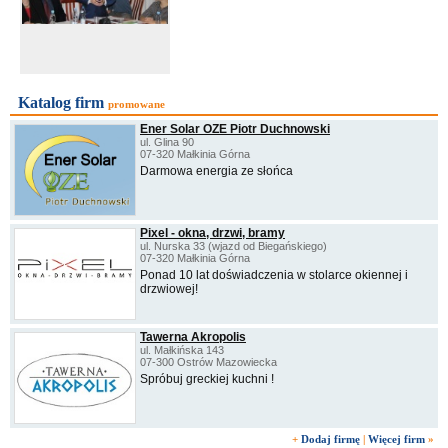
Katalog firm
promowane
Ener Solar OZE Piotr Duchnowski
ul. Glina 90
07-320 Małkinia Górna
Darmowa energia ze słońca
Pixel - okna, drzwi, bramy
ul. Nurska 33 (wjazd od Biegańskiego)
07-320 Małkinia Górna
Ponad 10 lat doświadczenia w stolarce okiennej i
drzwiowej!
Tawerna Akropolis
ul. Małkińska 143
07-300 Ostrów Mazowiecka
Spróbuj greckiej kuchni !
+
Dodaj firmę
|
Więcej firm
»