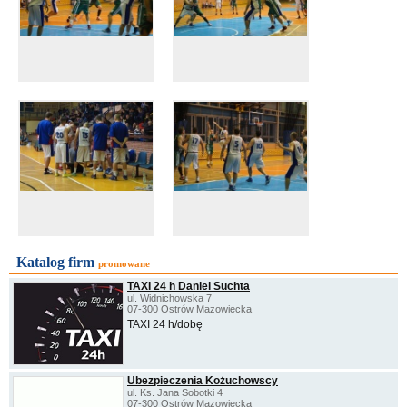
Katalog firm
promowane
TAXI 24 h Daniel Suchta
ul. Widnichowska 7
07-300 Ostrów Mazowiecka
TAXI 24 h/dobę
Ubezpieczenia Kożuchowscy
ul. Ks. Jana Sobotki 4
07-300 Ostrów Mazowiecka