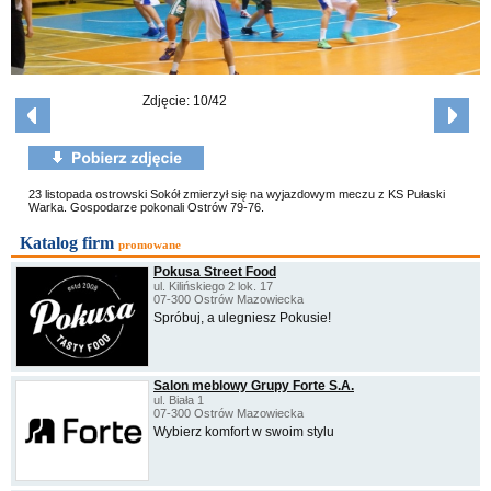
Zdjęcie: 10/42
23 listopada ostrowski Sokół zmierzył się na wyjazdowym meczu z KS Pułaski
Warka. Gospodarze pokonali Ostrów 79-76.
Katalog firm
promowane
Pokusa Street Food
ul. Kilińskiego 2 lok. 17
07-300 Ostrów Mazowiecka
Spróbuj, a ulegniesz Pokusie!
Salon meblowy Grupy Forte S.A.
ul. Biała 1
07-300 Ostrów Mazowiecka
Wybierz komfort w swoim stylu