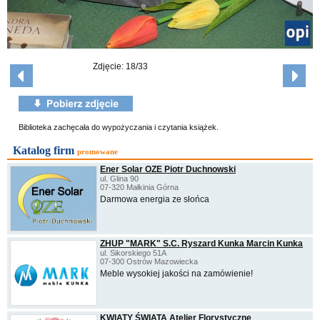
Zdjęcie: 18/33
Biblioteka zachęcała do wypożyczania i czytania książek.
Katalog firm
promowane
Ener Solar OZE Piotr Duchnowski
ul. Glina 90
07-320 Małkinia Górna
Darmowa energia ze słońca
ZHUP "MARK" S.C. Ryszard Kunka Marcin Kunka
ul. Sikorskiego 51A
07-300 Ostrów Mazowiecka
Meble wysokiej jakości na zamówienie!
KWIATY ŚWIATA Atelier Florystyczne