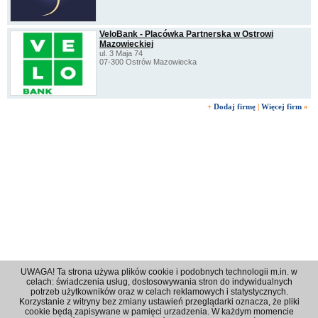
VeloBank - Placówka Partnerska w Ostrowi
Mazowieckiej
ul. 3 Maja 74
07-300 Ostrów Mazowiecka
+
Dodaj firmę
|
Więcej firm
»
UWAGA! Ta strona używa plików cookie i podobnych technologii m.in. w
celach: świadczenia usług, dostosowywania stron do indywidualnych
potrzeb użytkowników oraz w celach reklamowych i statystycznych.
Korzystanie z witryny bez zmiany ustawień przeglądarki oznacza, że pliki
Regulamin
|
Polityka prywatności
|
Reklama
|
Kontakt
cookie będą zapisywane w pamięci urzadzenia. W każdym momencie