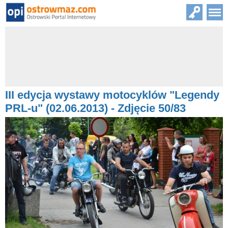
III edycja wystawy motocyklów "Legendy
PRL-u" (02.06.2013) - Zdjęcie 50/83