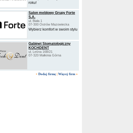
roku!
Salon meblowy Grupy Forte
S.A.
ul. Biała 1
07-300 Ostrów Mazowiecka
Wybierz komfort w swoim stylu
Gabinet Stomatologiczny
KOCHDENT
ul. Leśna 16B/21
07-320 Małkinia Górna
+
Dodaj firmę
|
Więcej firm
»