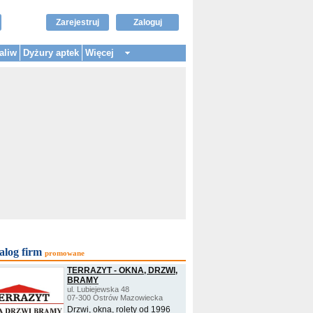
Zarejestruj
Zaloguj
aliw
Dyżury aptek
Więcej
alog firm
promowane
TERRAZYT - OKNA, DRZWI,
BRAMY
ul. Lubiejewska 48
07-300 Ostrów Mazowiecka
Drzwi, okna, rolety od 1996