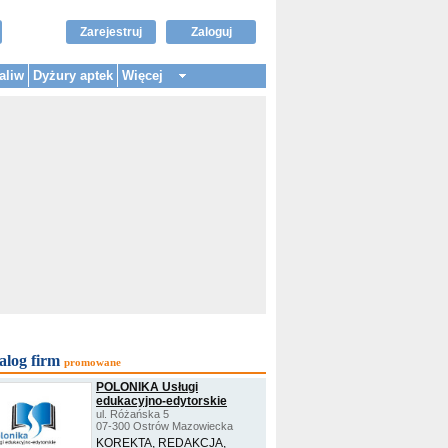
Zarejestruj
Zaloguj
aliw
Dyżury aptek
Więcej
alog firm
promowane
POLONIKA Usługi
edukacyjno-edytorskie
ul. Różańska 5
07-300 Ostrów Mazowiecka
KOREKTA, REDAKCJA,