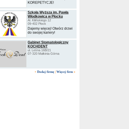
KOREPETYCJE!
Szkoła Wyższa im. Pawła
Włodkowica w Płocku
Al. Kilińskiego 12
09-402 Płock
Dajemy więcej! Otwórz drzwi
do swojej kariery!
Gabinet Stomatologiczny
KOCHDENT
ul. Leśna 16B/21
07-320 Małkinia Górna
+
Dodaj firmę
|
Więcej firm
»