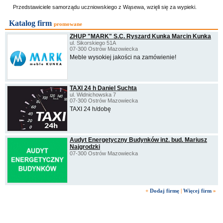
Przedstawiciele samorządu uczniowskiego z Wąsewa, wzięli się za wypieki.
Katalog firm
promowane
ZHUP "MARK" S.C. Ryszard Kunka Marcin Kunka
ul. Sikorskiego 51A
07-300 Ostrów Mazowiecka
Meble wysokiej jakości na zamówienie!
TAXI 24 h Daniel Suchta
ul. Widnichowska 7
07-300 Ostrów Mazowiecka
TAXI 24 h/dobę
Audyt Energetyczny Budynków inż. bud. Mariusz
Najgrodzki
07-300 Ostrów Mazowiecka
+
Dodaj firmę
|
Więcej firm
»