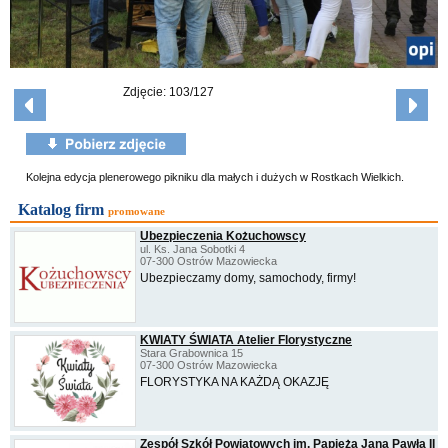
Zdjęcie: 103/127
Kolejna edycja plenerowego pikniku dla małych i dużych w Rostkach Wielkich.
Katalog firm
promowane
Ubezpieczenia Kożuchowscy
ul. Ks. Jana Sobotki 4
07-300 Ostrów Mazowiecka
Ubezpieczamy domy, samochody, firmy!
KWIATY ŚWIATA Atelier Florystyczne
Stara Grabownica 15
07-300 Ostrów Mazowiecka
FLORYSTYKA NA KAŻDĄ OKAZJĘ
Zespół Szkół Powiatowych im. Papieża Jana Pawła II