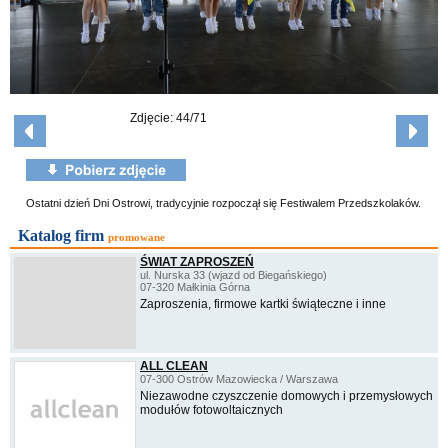
Zdjęcie: 44/71
Ostatni dzień Dni Ostrowi, tradycyjnie rozpoczął się Festiwalem Przedszkolaków.
Katalog firm
promowane
ŚWIAT ZAPROSZEŃ
ul. Nurska 33 (wjazd od Biegańskiego)
07-320 Małkinia Górna
Zaproszenia, firmowe kartki świąteczne i inne
ALL CLEAN
07-300 Ostrów Mazowiecka / Warszawa
Niezawodne czyszczenie domowych i przemysłowych
modułów fotowoltaicznych