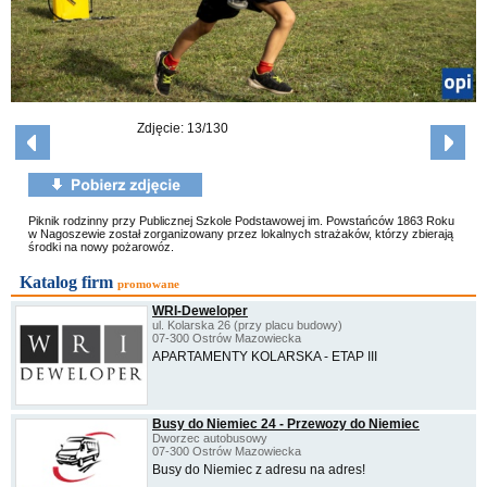
Zdjęcie: 13/130
Piknik rodzinny przy Publicznej Szkole Podstawowej im. Powstańców 1863 Roku
w Nagoszewie został zorganizowany przez lokalnych strażaków, którzy zbierają
środki na nowy pożarowóz.
Katalog firm
promowane
WRI-Deweloper
ul. Kolarska 26 (przy placu budowy)
07-300 Ostrów Mazowiecka
APARTAMENTY KOLARSKA - ETAP III
Busy do Niemiec 24 - Przewozy do Niemiec
Dworzec autobusowy
07-300 Ostrów Mazowiecka
Busy do Niemiec z adresu na adres!