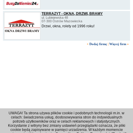
TERRAZYT - OKNA, DRZWI, BRAMY
ul. Lubiejewska 48
07-300 Ostrów Mazowiecka
Drzwi, okna, rolety od 1996 roku!
+
Dodaj firmę
|
Więcej firm
»
UWAGA! Ta strona używa plików cookie i podobnych technologii m.in. w
celach: świadczenia usług, dostosowywania stron do indywidualnych
potrzeb użytkowników oraz w celach reklamowych i statystycznych.
Korzystanie z witryny bez zmiany ustawień przeglądarki oznacza, że pliki
Regulamin
|
Polityka prywatności
|
Reklama
|
Kontakt
cookie będą zapisywane w pamięci urzadzenia. W każdym momencie