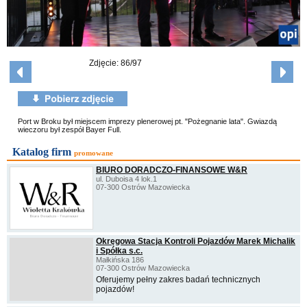
Zdjęcie: 86/97
Port w Broku był miejscem imprezy plenerowej pt. "Pożegnanie lata". Gwiazdą
wieczoru był zespół Bayer Full.
Katalog firm
promowane
BIURO DORADCZO-FINANSOWE W&R
ul. Duboisa 4 lok.1
07-300 Ostrów Mazowiecka
Okręgowa Stacja Kontroli Pojazdów Marek Michalik
i Spółka s.c.
Małkińska 186
07-300 Ostrów Mazowiecka
Oferujemy pełny zakres badań technicznych
pojazdów!