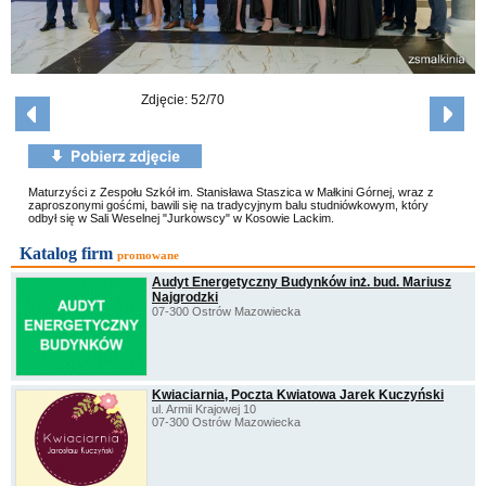
Zdjęcie: 52/70
Maturzyści z Zespołu Szkół im. Stanisława Staszica w Małkini Górnej, wraz z
zaproszonymi gośćmi, bawili się na tradycyjnym balu studniówkowym, który
odbył się w Sali Weselnej "Jurkowscy" w Kosowie Lackim.
Katalog firm
promowane
Audyt Energetyczny Budynków inż. bud. Mariusz
Najgrodzki
07-300 Ostrów Mazowiecka
Kwiaciarnia, Poczta Kwiatowa Jarek Kuczyński
ul. Armii Krajowej 10
07-300 Ostrów Mazowiecka