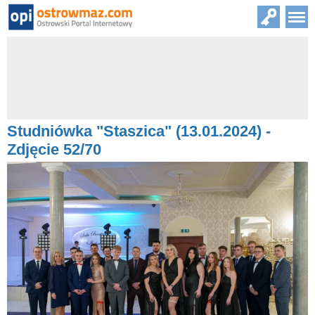
Studniówka "Staszica" (13.01.2024) -
Zdjęcie 52/70