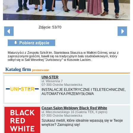
Zdjęcie: 53/70
Maturzyści z Zespołu Szkół im. Stanisława Staszica w Małkini Górnej, wraz z
zaproszonymi gośćmi, bawili się na tradycyjnym balu studniówkowym, który
odbył się w Sali Weselnej "Jurkowscy" w Kosowie Lackim.
Katalog firm
promowane
UNI-STER
ul. Wiosenna 7
07-300 Ostrów Mazowiecka
INSTALACJE ELEKTRYCZNE I TELETECHNICZNE,
AUTOMATYKA PRZEMYSŁOWA
Cezan Salon Meblowy Black Red White
ul. Mieczkowskiego 16 (Galeria TEK, II piętro)
07-300 Ostrów Mazowiecka
Szukasz mebli, które idealnie wpasują się w Twoje
wnętrze? Zainspiruj się!