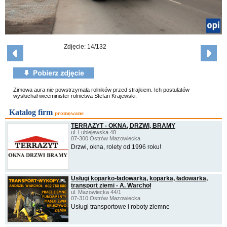
Zdjęcie: 14/132
Zimowa aura nie powstrzymała rolników przed strajkiem. Ich postulatów
wysłuchał wiceminister rolnictwa Stefan Krajewski.
Katalog firm
promowane
TERRAZYT - OKNA, DRZWI, BRAMY
ul. Lubiejewska 48
07-300 Ostrów Mazowiecka
Drzwi, okna, rolety od 1996 roku!
Usługi koparko-ładowarką, koparka, ładowarka,
transport ziemi - A. Warchoł
ul. Mazowiecka 44/1
07-310 Ostrów Mazowiecka
Usługi transportowe i roboty ziemne