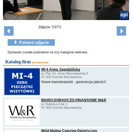
Zdjęcie: 53/73
Dyktando zostało podzielone na trzy kategorie wiekowe.
Katalog firm
promowane
MI-4 Anna Jagodzińska
ul. Plac Ks. Anny Mazowieckiej 4
07-300 Ostrów Mazowiecka
Nowe kserokopiarki - gwarancja jakości!
BIURO DORADCZO-FINANSOWE W&R
ul. Duboisa 4 lok.1
07-300 Ostrów Mazowiecka
Miód Malina Catering Dietetyczny