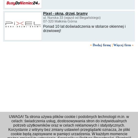
Pixel - okna, drzwi, bramy
ul. Nurska 33 (wjazd od Biegańskiego)
07-320 Małkinia Górna
Ponad 10 lat doświadczenia w stolarce okiennej i
drzwiowej!
+
Dodaj firmę
|
Więcej firm
»
UWAGA! Ta strona używa plików cookie i podobnych technologii m.in. w
celach: świadczenia usług, dostosowywania stron do indywidualnych
potrzeb użytkowników oraz w celach reklamowych i statystycznych.
Korzystanie z witryny bez zmiany ustawień przeglądarki oznacza, że pliki
Regulamin
|
Polityka prywatności
|
Reklama
|
Kontakt
cookie będą zapisywane w pamięci urzadzenia. W każdym momencie