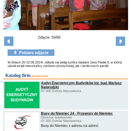
Zdjęcie: 59/68
W dniach 20-22.06.2014r. odbyła się pielgrzymka śladami Jana Pawła II, w której
udział wzięli mieszkańcy zarówno prostyńskiej, jak i okolicznych parafii.
Katalog firm
promowane
Audyt Energetyczny Budynków inż. bud. Mariusz
Najgrodzki
07-300 Ostrów Mazowiecka
Busy do Niemiec 24 - Przewozy do Niemiec
Dworzec autobusowy
07-300 Ostrów Mazowiecka
Busy do Niemiec z adresu na adres!