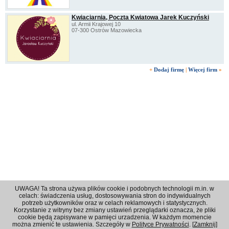
Kwiaciarnia, Poczta Kwiatowa Jarek Kuczyński
ul. Armii Krajowej 10
07-300 Ostrów Mazowiecka
+
Dodaj firmę
|
Więcej firm
»
UWAGA! Ta strona używa plików cookie i podobnych technologii m.in. w
celach: świadczenia usług, dostosowywania stron do indywidualnych
potrzeb użytkowników oraz w celach reklamowych i statystycznych.
Korzystanie z witryny bez zmiany ustawień przeglądarki oznacza, że pliki
Regulamin
|
Polityka prywatności
|
Reklama
|
Kontakt
cookie będą zapisywane w pamięci urzadzenia. W każdym momencie
można zmienić te ustawienia. Szczegóły w
Polityce Prywatności
. [
Zamknij
]
© 2001 - 2026 OPI Ostrowski Portal Internetowy - Wszystkie prawa zastrzeżone