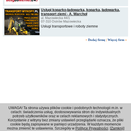
Usługi koparko-ładowarką, koparka, ładowarka,
transport ziemi - A. Warchoł
ul. Mazowiecka 44/1
07-310 Ostrów Mazowiecka
Usługi transportowe i roboty ziemne
+
Dodaj firmę
|
Więcej firm
»
UWAGA! Ta strona używa plików cookie i podobnych technologii m.in. w
celach: świadczenia usług, dostosowywania stron do indywidualnych
potrzeb użytkowników oraz w celach reklamowych i statystycznych.
Korzystanie z witryny bez zmiany ustawień przeglądarki oznacza, że pliki
Regulamin
|
Polityka prywatności
|
Reklama
|
Kontakt
cookie będą zapisywane w pamięci urzadzenia. W każdym momencie
można zmienić te ustawienia. Szczegóły w
Polityce Prywatności
. [
Zamknij
]
© 2001 - 2026 OPI Ostrowski Portal Internetowy - Wszystkie prawa zastrzeżone