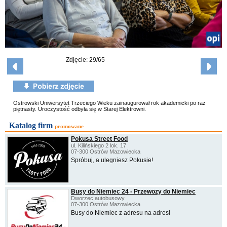
Zdjęcie: 29/65
Ostrowski Uniwersytet Trzeciego Wieku zainaugurował rok akademicki po raz
piętnasty. Uroczystość odbyła się w Starej Elektrowni.
Katalog firm
promowane
Pokusa Street Food
ul. Kilińskiego 2 lok. 17
07-300 Ostrów Mazowiecka
Spróbuj, a ulegniesz Pokusie!
Busy do Niemiec 24 - Przewozy do Niemiec
Dworzec autobusowy
07-300 Ostrów Mazowiecka
Busy do Niemiec z adresu na adres!