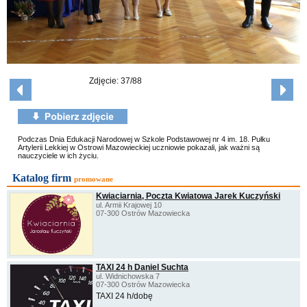
Zdjęcie: 37/88
Podczas Dnia Edukacji Narodowej w Szkole Podstawowej nr 4 im. 18. Pułku
Artylerii Lekkiej w Ostrowi Mazowieckiej uczniowie pokazali, jak ważni są
nauczyciele w ich życiu.
Katalog firm
promowane
Kwiaciarnia, Poczta Kwiatowa Jarek Kuczyński
ul. Armii Krajowej 10
07-300 Ostrów Mazowiecka
TAXI 24 h Daniel Suchta
ul. Widnichowska 7
07-300 Ostrów Mazowiecka
TAXI 24 h/dobę