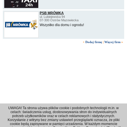
PSB MRÓWKA
ul. Lubiejewska 94
07-300 Ostrów Mazowiecka
Wszystko dla domu i ogrodu!
+
Dodaj firmę
|
Więcej firm
»
UWAGA! Ta strona używa plików cookie i podobnych technologii m.in. w
celach: świadczenia usług, dostosowywania stron do indywidualnych
potrzeb użytkowników oraz w celach reklamowych i statystycznych.
Korzystanie z witryny bez zmiany ustawień przeglądarki oznacza, że pliki
Regulamin
|
Polityka prywatności
|
Reklama
|
Kontakt
cookie będą zapisywane w pamięci urzadzenia. W każdym momencie