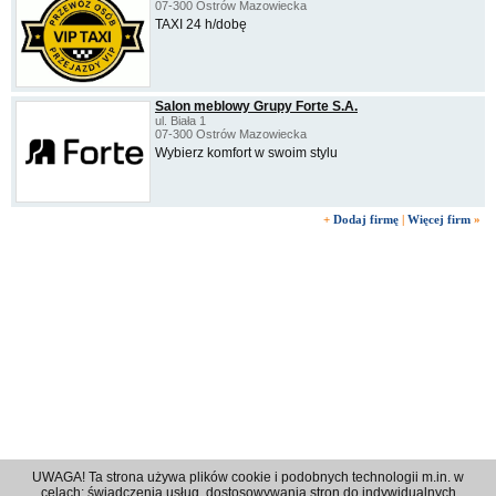
07-300 Ostrów Mazowiecka
TAXI 24 h/dobę
Salon meblowy Grupy Forte S.A.
ul. Biała 1
07-300 Ostrów Mazowiecka
Wybierz komfort w swoim stylu
+
Dodaj firmę
|
Więcej firm
»
UWAGA! Ta strona używa plików cookie i podobnych technologii m.in. w
celach: świadczenia usług, dostosowywania stron do indywidualnych