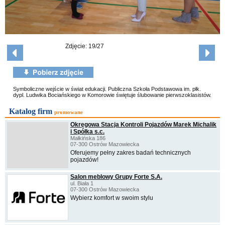
Zdjęcie: 19/27
Symboliczne wejście w świat edukacji. Publiczna Szkoła Podstawowa im. płk.
dypl. Ludwika Bociańskiego w Komorowie świętuje ślubowanie pierwszoklasistów.
Katalog firm
promowane
Okręgowa Stacja Kontroli Pojazdów Marek Michalik
i Spółka s.c.
Małkińska 186
07-300 Ostrów Mazowiecka
Oferujemy pełny zakres badań technicznych
pojazdów!
Salon meblowy Grupy Forte S.A.
ul. Biała 1
07-300 Ostrów Mazowiecka
Wybierz komfort w swoim stylu