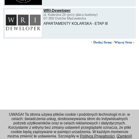
WRI-Deweloper
ul. Kolarska 26 (przy placu budowy)
07-300 Ostrów Mazowiecka
APARTAMENTY KOLARSKA - ETAP III
+
Dodaj firmę
|
Więcej firm
»
UWAGA! Ta strona używa plików cookie i podobnych technologii m.in. w
celach: świadczenia usług, dostosowywania stron do indywidualnych
potrzeb użytkowników oraz w celach reklamowych i statystycznych.
Korzystanie z witryny bez zmiany ustawień przeglądarki oznacza, że pliki
Regulamin
|
Polityka prywatności
|
Reklama
|
Kontakt
cookie będą zapisywane w pamięci urzadzenia. W każdym momencie
można zmienić te ustawienia. Szczegóły w
Polityce Prywatności
. [
Zamknij
]
© 2001 - 2026 OPI Ostrowski Portal Internetowy - Wszystkie prawa zastrzeżone