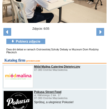
Zdjęcie: 6/35
Dwa dni debat w ramach Ostrowskiej Szkoły Debaty w Muzeum Dom Rodziny
Pileckich
Katalog firm
promowane
Miód Malina Catering Dietetyczny
07-300 Ostrów Mazowiecka
Pokusa Street Food
ul. Kilińskiego 2 lok. 17
07-300 Ostrów Mazowiecka
Spróbuj, a ulegniesz Pokusie!