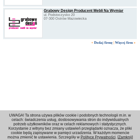
Grabowy Design Producent Mebli Na Wymiar
ul. Podstoczysko 20
07-300 Ostrów Mazowiecka
+
Dodaj firmę
|
Więcej firm
»
UWAGA! Ta strona używa plików cookie i podobnych technologii m.in. w
celach: świadczenia usług, dostosowywania stron do indywidualnych
potrzeb użytkowników oraz w celach reklamowych i statystycznych.
Korzystanie z witryny bez zmiany ustawień przeglądarki oznacza, że pliki
Regulamin
|
Polityka prywatności
|
Reklama
|
Kontakt
cookie będą zapisywane w pamięci urzadzenia. W każdym momencie
można zmienić te ustawienia. Szczegóły w
Polityce Prywatności
. [
Zamknij
]
© 2001 - 2026 OPI Ostrowski Portal Internetowy - Wszystkie prawa zastrzeżone