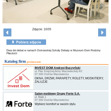
Zdjęcie: 10/35
Dwa dni debat w ramach Ostrowskiej Szkoły Debaty w Muzeum Dom Rodziny
Pileckich
Katalog firm
promowane
INVEST DOM Andrzej Buczyński
ul. Plac Księżnej Anny Mazowieckiej 4/2
07-300 Ostrów Mazowiecka
OKNA, DRZWI, PARAPETY, ROLETY, MOSKITIERY,
ŻALUZJE
Salon meblowy Grupy Forte S.A.
ul. Biała 1
07-300 Ostrów Mazowiecka
Wybierz komfort w swoim stylu