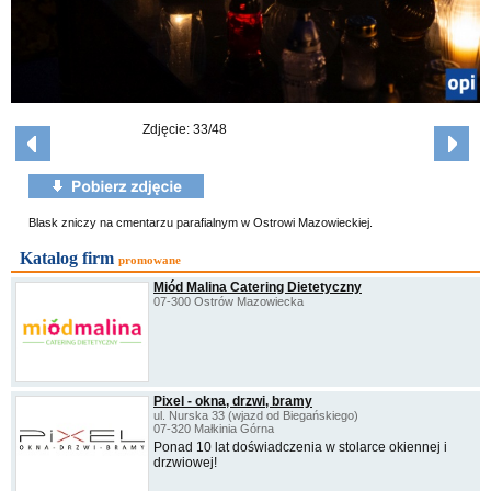
Zdjęcie: 33/48
Blask zniczy na cmentarzu parafialnym w Ostrowi Mazowieckiej.
Katalog firm
promowane
Miód Malina Catering Dietetyczny
07-300 Ostrów Mazowiecka
Pixel - okna, drzwi, bramy
ul. Nurska 33 (wjazd od Biegańskiego)
07-320 Małkinia Górna
Ponad 10 lat doświadczenia w stolarce okiennej i
drzwiowej!