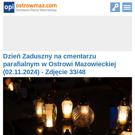
Dzień Zaduszny na cmentarzu
parafialnym w Ostrowi Mazowieckiej
(02.11.2024) - Zdjęcie 33/48