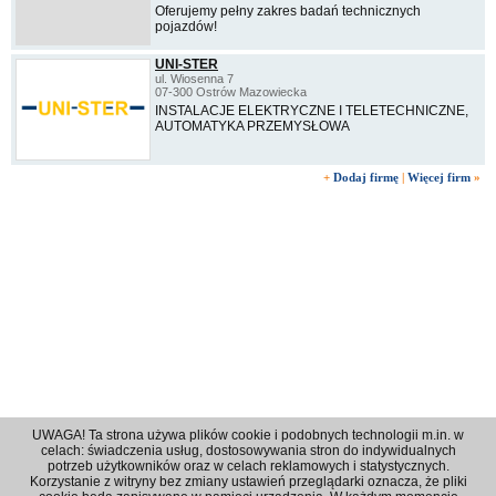
Oferujemy pełny zakres badań technicznych
pojazdów!
UNI-STER
ul. Wiosenna 7
07-300 Ostrów Mazowiecka
INSTALACJE ELEKTRYCZNE I TELETECHNICZNE,
AUTOMATYKA PRZEMYSŁOWA
+
Dodaj firmę
|
Więcej firm
»
UWAGA! Ta strona używa plików cookie i podobnych technologii m.in. w
celach: świadczenia usług, dostosowywania stron do indywidualnych
potrzeb użytkowników oraz w celach reklamowych i statystycznych.
Korzystanie z witryny bez zmiany ustawień przeglądarki oznacza, że pliki
Regulamin
|
Polityka prywatności
|
Reklama
|
Kontakt