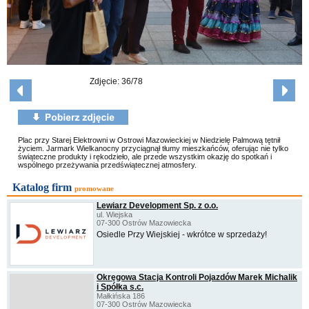
Zdjęcie: 36/78
Plac przy Starej Elektrowni w Ostrowi Mazowieckiej w Niedzielę Palmową tętnił
życiem. Jarmark Wielkanocny przyciągnął tłumy mieszkańców, oferując nie tylko
świąteczne produkty i rękodzieło, ale przede wszystkim okazję do spotkań i
wspólnego przeżywania przedświątecznej atmosfery.
Katalog firm
promowane
Lewiarz Development Sp. z o.o.
ul. Wiejska
07-300 Ostrów Mazowiecka
Osiedle Przy Wiejskiej - wkrótce w sprzedaży!
Okręgowa Stacja Kontroli Pojazdów Marek Michalik
i Spółka s.c.
Małkińska 186
07-300 Ostrów Mazowiecka