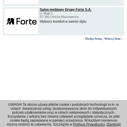
Salon meblowy Grupy Forte S.A.
ul. Biała 1
07-300 Ostrów Mazowiecka
Wybierz komfort w swoim stylu
+
Dodaj firmę
|
Więcej firm
»
UWAGA! Ta strona używa plików cookie i podobnych technologii m.in. w
celach: świadczenia usług, dostosowywania stron do indywidualnych
potrzeb użytkowników oraz w celach reklamowych i statystycznych.
Korzystanie z witryny bez zmiany ustawień przeglądarki oznacza, że pliki
Regulamin
|
Polityka prywatności
|
Reklama
|
Kontakt
cookie będą zapisywane w pamięci urzadzenia. W każdym momencie
można zmienić te ustawienia. Szczegóły w
Polityce Prywatności
. [
Zamknij
]
© 2001 - 2026 OPI Ostrowski Portal Internetowy - Wszystkie prawa zastrzeżone