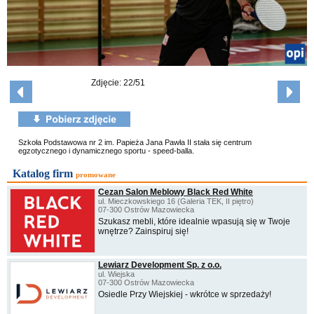
Zdjęcie: 22/51
Szkoła Podstawowa nr 2 im. Papieża Jana Pawła II stała się centrum
egzotycznego i dynamicznego sportu - speed-balla.
Katalog firm
promowane
Cezan Salon Meblowy Black Red White
ul. Mieczkowskiego 16 (Galeria TEK, II piętro)
07-300 Ostrów Mazowiecka
Szukasz mebli, które idealnie wpasują się w Twoje
wnętrze? Zainspiruj się!
Lewiarz Development Sp. z o.o.
ul. Wiejska
07-300 Ostrów Mazowiecka
Osiedle Przy Wiejskiej - wkrótce w sprzedaży!