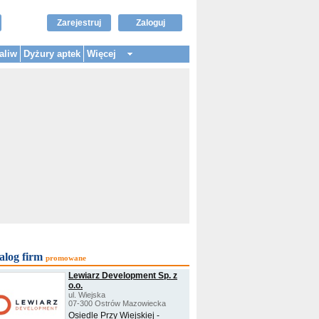
Zarejestruj
Zaloguj
aliw
Dyżury aptek
Więcej
alog firm
promowane
Lewiarz Development Sp. z
o.o.
ul. Wiejska
07-300 Ostrów Mazowiecka
Osiedle Przy Wiejskiej -