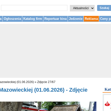
Szukaj
a
Ogłoszenia
Katalog firm
Repertuar kina
Jedzenie
Reklama
Ceny p
azowieckiej (01.06.2026)
»
Zdjęcie 27/67
azowieckiej (01.06.2026) - Zdjęcie
Kat