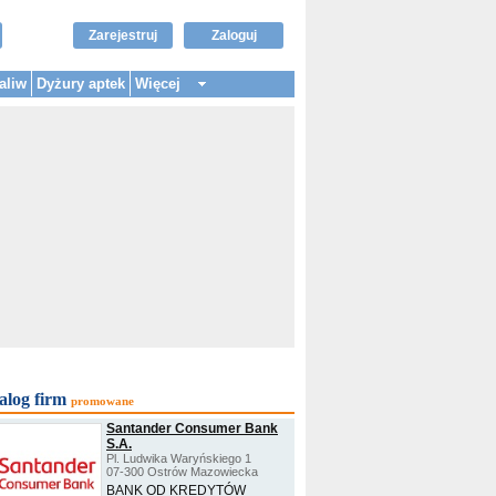
Zarejestruj
Zaloguj
aliw
Dyżury aptek
Więcej
alog firm
promowane
Santander Consumer Bank
S.A.
Pl. Ludwika Waryńskiego 1
07-300 Ostrów Mazowiecka
BANK OD KREDYTÓW