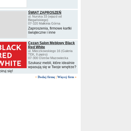
ŚWIAT ZAPROSZEŃ
ul. Nurska 33 (wjazd od
Biegańskiego)
07-320 Małkinia Górna
Zaproszenia, firmowe kartki
świąteczne i inne
Cezan Salon Meblowy Black
Red White
ul. Mieczkowskiego 16 (Galeria
TEK, II piętro)
07-300 Ostrów Mazowiecka
Szukasz mebli, które idealnie
wpasują się w Twoje wnętrze?
iruj się!
+
Dodaj firmę
|
Więcej firm
»