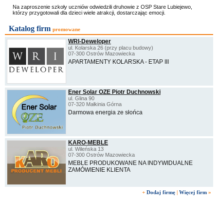
Na zaproszenie szkoły uczniów odwiedzili druhowie z OSP Stare Lubiejewo,
którzy przygotowali dla dzieci wiele atrakcji, dostarczając emocji.
Katalog firm
promowane
WRI-Deweloper
ul. Kolarska 26 (przy placu budowy)
07-300 Ostrów Mazowiecka
APARTAMENTY KOLARSKA - ETAP III
Ener Solar OZE Piotr Duchnowski
ul. Glina 90
07-320 Małkinia Górna
Darmowa energia ze słońca
KARO-MEBLE
ul. Wileńska 13
07-300 Ostrów Mazowiecka
MEBLE PRODUKOWANE NA INDYWIDUALNE
ZAMÓWIENIE KLIENTA
+
Dodaj firmę
|
Więcej firm
»