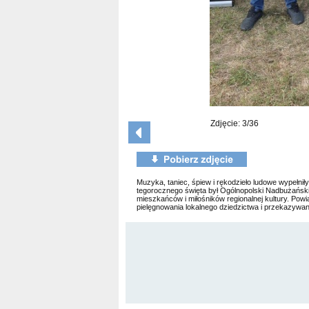
Zdjęcie: 3/36
Muzyka, taniec, śpiew i rękodzieło ludowe wypełni
tegorocznego święta był Ogólnopolski Nadbużański 
mieszkańców i miłośników regionalnej kultury. Pow
pielęgnowania lokalnego dziedzictwa i przekazywan