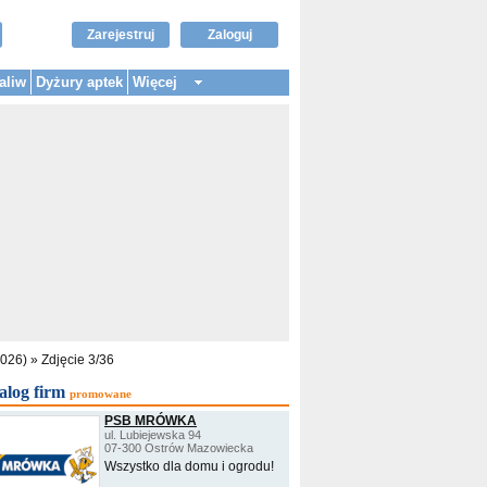
Zarejestruj
Zaloguj
aliw
Dyżury aptek
Więcej
2026)
»
Zdjęcie 3/36
alog firm
promowane
PSB MRÓWKA
ul. Lubiejewska 94
07-300 Ostrów Mazowiecka
Wszystko dla domu i ogrodu!