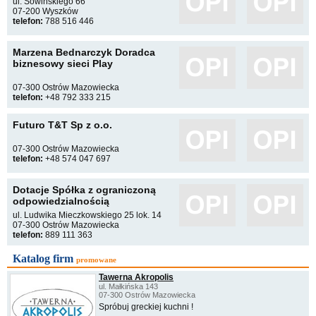
ul. Sowińskiego 66
07-200 Wyszków
telefon:
788 516 446
Marzena Bednarczyk Doradca
biznesowy sieci Play
07-300 Ostrów Mazowiecka
telefon:
+48 792 333 215
Futuro T&T Sp z o.o.
07-300 Ostrów Mazowiecka
telefon:
+48 574 047 697
Dotacje Spółka z ograniczoną
odpowiedzialnością
ul. Ludwika Mieczkowskiego 25 lok. 14
07-300 Ostrów Mazowiecka
telefon:
889 111 363
Katalog firm
promowane
Tawerna Akropolis
ul. Małkińska 143
07-300 Ostrów Mazowiecka
Spróbuj greckiej kuchni !