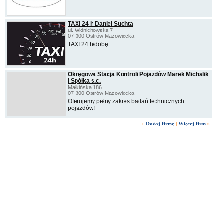
TAXI 24 h Daniel Suchta
ul. Widnichowska 7
07-300 Ostrów Mazowiecka
TAXI 24 h/dobę
Okręgowa Stacja Kontroli Pojazdów Marek Michalik
i Spółka s.c.
Małkińska 186
07-300 Ostrów Mazowiecka
Oferujemy pełny zakres badań technicznych
pojazdów!
+
Dodaj firmę
|
Więcej firm
»