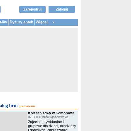
Zarejestruj
Zaloguj
aliw
Dyżury aptek
Więcej
alog firm
promowane
Kort tenisowy w Komorowie
07-300 Ostrów Mazowiecka
Zajęcia indywidualne i
grupowe dla dzieci, młodzieży
i dorosłych. Zapraszamy!