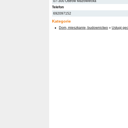
07-300 Ostrów Mazowiecka
Telefon
692097152
Kategorie
Dom, mieszkanie, budownictwo
»
Usługi ge