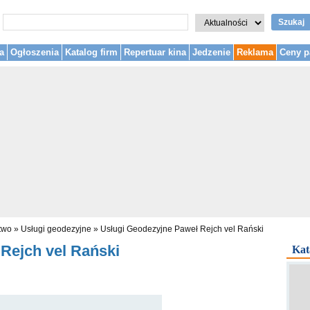
Szukaj
a
Ogłoszenia
Katalog firm
Repertuar kina
Jedzenie
Reklama
Ceny p
two
»
Usługi geodezyjne
»
Usługi Geodezyjne Paweł Rejch vel Rański
Rejch vel Rański
Kat