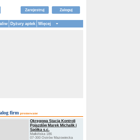
Zarejestruj
Zaloguj
aliw
Dyżury aptek
Więcej
alog firm
promowane
Okręgowa Stacja Kontroli
Pojazdów Marek Michalik i
Spółka s.c.
Małkińska 186
07-300 Ostrów Mazowiecka