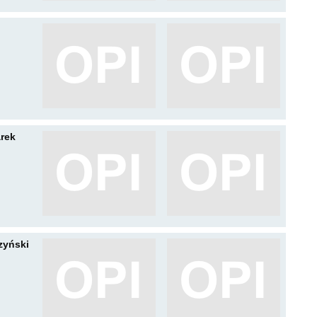
rek
zyński