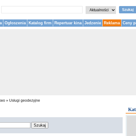
Szukaj
a
Ogłoszenia
Katalog firm
Repertuar kina
Jedzenie
Reklama
Ceny p
two
»
Usługi geodezyjne
Kat