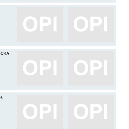
OCKA
na