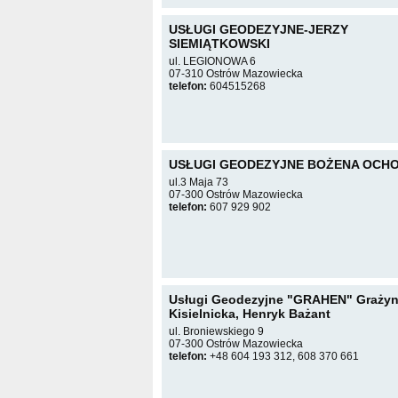
USŁUGI GEODEZYJNE-JERZY
SIEMIĄTKOWSKI
ul. LEGIONOWA 6
07-310 Ostrów Mazowiecka
telefon:
604515268
USŁUGI GEODEZYJNE BOŻENA OCH
ul.3 Maja 73
07-300 Ostrów Mazowiecka
telefon:
607 929 902
Usługi Geodezyjne "GRAHEN" Graży
Kisielnicka, Henryk Bażant
ul. Broniewskiego 9
07-300 Ostrów Mazowiecka
telefon:
+48 604 193 312, 608 370 661