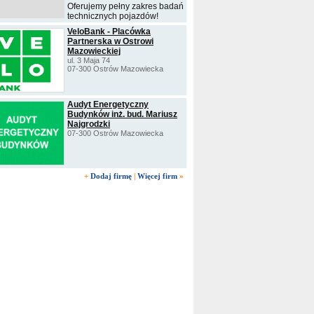
Oferujemy pełny zakres badań
technicznych pojazdów!
VeloBank - Placówka
Partnerska w Ostrowi
Mazowieckiej
ul. 3 Maja 74
07-300 Ostrów Mazowiecka
Audyt Energetyczny
Budynków inż. bud. Mariusz
Najgrodzki
07-300 Ostrów Mazowiecka
+
Dodaj firmę
|
Więcej firm
»