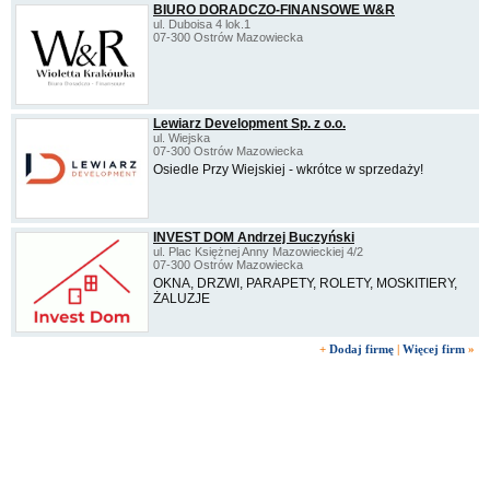
BIURO DORADCZO-FINANSOWE W&R
ul. Duboisa 4 lok.1
07-300 Ostrów Mazowiecka
Lewiarz Development Sp. z o.o.
ul. Wiejska
07-300 Ostrów Mazowiecka
Osiedle Przy Wiejskiej - wkrótce w sprzedaży!
INVEST DOM Andrzej Buczyński
ul. Plac Księżnej Anny Mazowieckiej 4/2
07-300 Ostrów Mazowiecka
OKNA, DRZWI, PARAPETY, ROLETY, MOSKITIERY,
ŻALUZJE
+
Dodaj firmę
|
Więcej firm
»