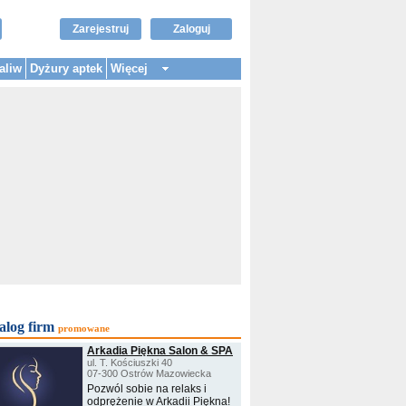
Zarejestruj
Zaloguj
aliw
Dyżury aptek
Więcej
alog firm
promowane
Arkadia Piękna Salon & SPA
ul. T. Kościuszki 40
07-300 Ostrów Mazowiecka
Pozwól sobie na relaks i
odprężenie w Arkadii Piękna!