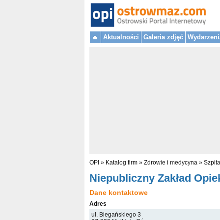
Aktualności
Galeria zdjęć
Wydarzeni
OPI
»
Katalog firm
»
Zdrowie i medycyna
»
Szpita
Niepubliczny Zakład Opi
Dane kontaktowe
Adres
ul. Biegańskiego 3