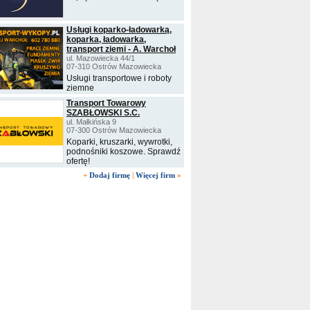
Usługi koparko-ładowarką,
koparka, ładowarka,
transport ziemi - A. Warchoł
ul. Mazowiecka 44/1
07-310 Ostrów Mazowiecka
Usługi transportowe i roboty
ziemne
Transport Towarowy
SZABŁOWSKI S.C.
ul. Małkińska 9
07-300 Ostrów Mazowiecka
Koparki, kruszarki, wywrotki,
podnośniki koszowe. Sprawdź
ofertę!
+
Dodaj firmę
|
Więcej firm
»