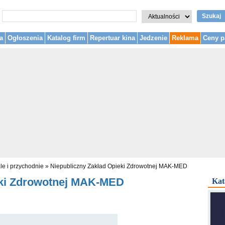
Szukaj
a
Ogłoszenia
Katalog firm
Repertuar kina
Jedzenie
Reklama
Ceny p
le i przychodnie
»
Niepubliczny Zakład Opieki Zdrowotnej MAK-MED
eki Zdrowotnej MAK-MED
Kat