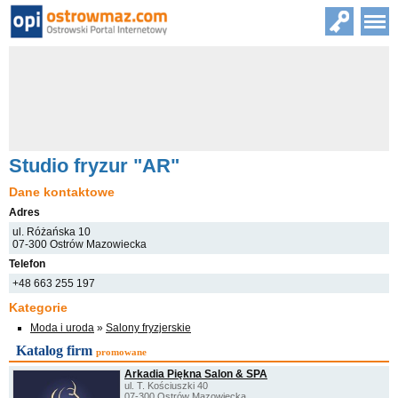
Studio fryzur "AR"
Dane kontaktowe
Adres
ul. Różańska 10
07-300 Ostrów Mazowiecka
Telefon
+48 663 255 197
Kategorie
Moda i uroda
»
Salony fryzjerskie
Katalog firm
promowane
Arkadia Piękna Salon & SPA
ul. T. Kościuszki 40
07-300 Ostrów Mazowiecka