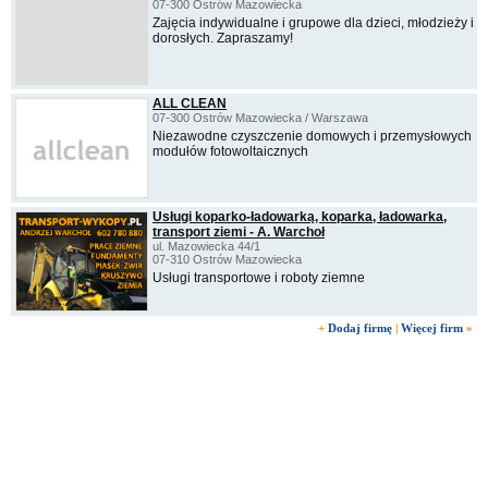
07-300 Ostrów Mazowiecka
Zajęcia indywidualne i grupowe dla dzieci, młodzieży i
dorosłych. Zapraszamy!
ALL CLEAN
07-300 Ostrów Mazowiecka / Warszawa
Niezawodne czyszczenie domowych i przemysłowych
modułów fotowoltaicznych
Usługi koparko-ładowarką, koparka, ładowarka,
transport ziemi - A. Warchoł
ul. Mazowiecka 44/1
07-310 Ostrów Mazowiecka
Usługi transportowe i roboty ziemne
+
Dodaj firmę
|
Więcej firm
»