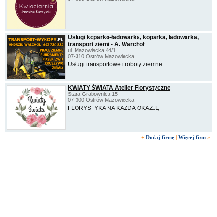
Usługi koparko-ładowarką, koparka, ładowarka,
transport ziemi - A. Warchoł
ul. Mazowiecka 44/1
07-310 Ostrów Mazowiecka
Usługi transportowe i roboty ziemne
KWIATY ŚWIATA Atelier Florystyczne
Stara Grabownica 15
07-300 Ostrów Mazowiecka
FLORYSTYKA NA KAŻDĄ OKAZJĘ
+
Dodaj firmę
|
Więcej firm
»