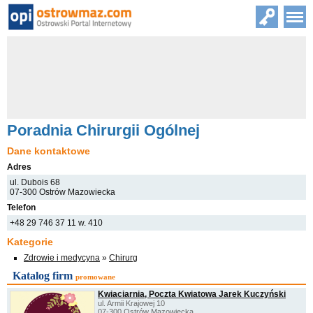
Poradnia Chirurgii Ogólnej
Dane kontaktowe
Adres
ul. Dubois 68
07-300 Ostrów Mazowiecka
Telefon
+48 29 746 37 11 w. 410
Kategorie
Zdrowie i medycyna
»
Chirurg
Katalog firm
promowane
Kwiaciarnia, Poczta Kwiatowa Jarek Kuczyński
ul. Armii Krajowej 10
07-300 Ostrów Mazowiecka