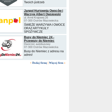
Twoich potrzeb
Janpol Hurtownia Owoców i
Warzyw Albert Owsiewski
ul. Armii Krajowej 26
07-300 Ostrów Mazowiecka
ŚWIEŻE WARZYWA I OWOCE
ORAZ ARTYKUŁY
SPOŻYWCZE
Busy do Niemiec 24 -
Przewozy do Niemiec
Dworzec autobusowy
07-300 Ostrów Mazowiecka
Busy do Niemiec z adresu na
adres!
+
Dodaj firmę
|
Więcej firm
»