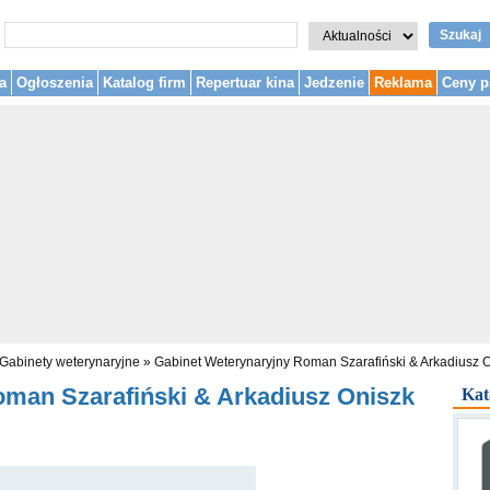
Szukaj
a
Ogłoszenia
Katalog firm
Repertuar kina
Jedzenie
Reklama
Ceny p
Gabinety weterynaryjne
»
Gabinet Weterynaryjny Roman Szarafiński & Arkadiusz 
oman Szarafiński & Arkadiusz Oniszk
Kat