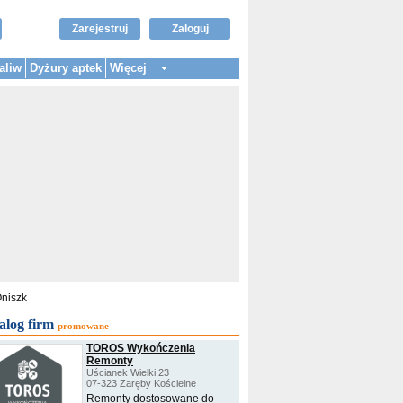
Zarejestruj
Zaloguj
aliw
Dyżury aptek
Więcej
Oniszk
alog firm
promowane
TOROS Wykończenia
Remonty
Uścianek Wielki 23
07-323 Zaręby Kościelne
Remonty dostosowane do