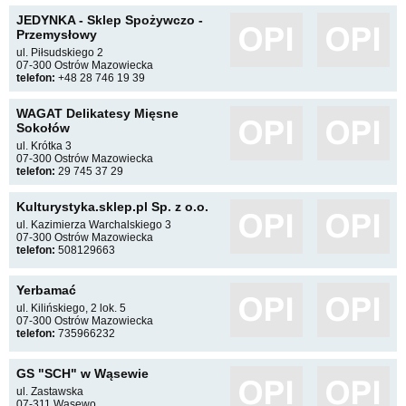
JEDYNKA - Sklep Spożywczo -
Przemysłowy
ul. Piłsudskiego 2
07-300 Ostrów Mazowiecka
telefon:
+48 28 746 19 39
WAGAT Delikatesy Mięsne
Sokołów
ul. Krótka 3
07-300 Ostrów Mazowiecka
telefon:
29 745 37 29
Kulturystyka.sklep.pl Sp. z o.o.
ul. Kazimierza Warchalskiego 3
07-300 Ostrów Mazowiecka
telefon:
508129663
Yerbamać
ul. Kilińskiego, 2 lok. 5
07-300 Ostrów Mazowiecka
telefon:
735966232
GS "SCH" w Wąsewie
ul. Zastawska
07-311 Wąsewo