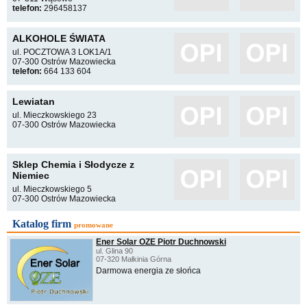
telefon:
296458137
ALKOHOLE ŚWIATA
ul. POCZTOWA 3 LOK1A/1
07-300 Ostrów Mazowiecka
telefon:
664 133 604
Lewiatan
ul. Mieczkowskiego 23
07-300 Ostrów Mazowiecka
Sklep Chemia i Słodycze z
Niemiec
ul. Mieczkowskiego 5
07-300 Ostrów Mazowiecka
Katalog firm
promowane
Ener Solar OZE Piotr Duchnowski
ul. Glina 90
07-320 Małkinia Górna
Darmowa energia ze słońca