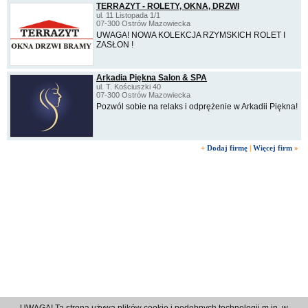
TERRAZYT - ROLETY, OKNA, DRZWI
ul. 11 Listopada 1/1
07-300 Ostrów Mazowiecka
UWAGA! NOWA KOLEKCJA RZYMSKICH ROLET I
ZASŁON !
Arkadia Piękna Salon & SPA
ul. T. Kościuszki 40
07-300 Ostrów Mazowiecka
Pozwól sobie na relaks i odprężenie w Arkadii Piękna!
+
Dodaj firmę
|
Więcej firm
»