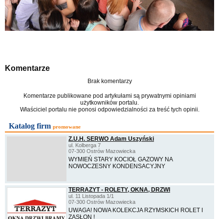
Komentarze
Brak komentarzy
Komentarze publikowane pod artykułami są prywatnymi opiniami
użytkowników portalu.
Właściciel portalu nie ponosi odpowiedzialności za treść tych opinii.
Katalog firm
promowane
Z.U.H. SERWO Adam Uszyński
ul. Kolberga 7
07-300 Ostrów Mazowiecka
WYMIEŃ STARY KOCIOŁ GAZOWY NA
NOWOCZESNY KONDENSACYJNY
TERRAZYT - ROLETY, OKNA, DRZWI
ul. 11 Listopada 1/1
07-300 Ostrów Mazowiecka
UWAGA! NOWA KOLEKCJA RZYMSKICH ROLET I
ZASŁON !