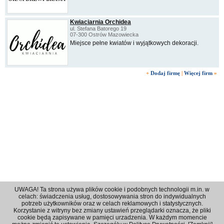
Kwiaciarnia Orchidea
ul. Stefana Batorego 19
07-300 Ostrów Mazowiecka
Miejsce pełne kwiatów i wyjątkowych dekoracji.
+
Dodaj firmę
|
Więcej firm
»
UWAGA! Ta strona używa plików cookie i podobnych technologii m.in. w
celach: świadczenia usług, dostosowywania stron do indywidualnych
potrzeb użytkowników oraz w celach reklamowych i statystycznych.
Korzystanie z witryny bez zmiany ustawień przeglądarki oznacza, że pliki
Regulamin
|
Polityka prywatności
|
Reklama
|
Kontakt
cookie będą zapisywane w pamięci urzadzenia. W każdym momencie