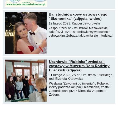
Bal studniówkowy ostrowskiego
"Ekonomika" (zdjęcia, wideo)
12 lutego 2023, Kacper Jaworowski
Zespół Szkół nr 2 w Ostrowi Mazowieckiej
zakończył sezon studniówkowy w powiecie
ostrowskim. Zobacz, jak bawiła się młodzież!
Uczniowie "Rubinka" zwiedzali
wystawy w Muzeum Dom Rodziny
Pileckich (zdjęcia)
11 lutego 2023, ZS nr 1 im. rtm W. Pileckiego,
red. Elżbieta Krajewska
Wystawa "Zawołani po imieniu" o Polakach,
którzy podczas okupacji niemieckiej zostali
zamordowani przez Niemców za pomoc
Żydom.